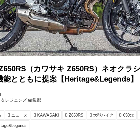
Z650RS（カワサキ Z650RS）ネオク
とともに提案【Heritage&Legends】
1
＆レジェンズ 編集部
ム
ニュース
KAWASAKI
Z650RS
大型バイク
650cc
itage&Legends