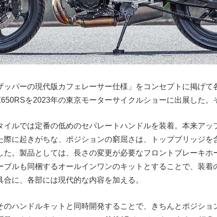
ザッパーの現代版カフェレーサー仕様」をコンセプトに掲げて
650RSを2023年の東京モーターサイクルショーに出展した
タイルでは定番の低めのセパレートハンドルを装着。本来アッ
た際に起きがちな、ポジションの窮屈さは、トップブリッジを
した。製品としては、長さの変更が必要なフロントブレーキホ
ーブルも同梱するオールインワンのキットとすることで、装着
具合に、各部には現代的な内容を加える。
そのハンドルキットと同時開発することで、きちんとポジショ