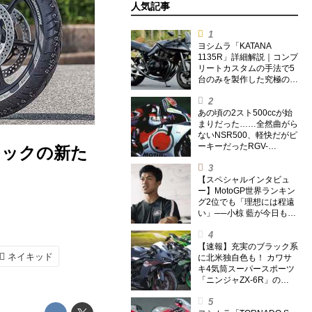
人気記事
ヨシムラ「KATANA
1135R」詳細解説｜コンプ
リートカスタムの手法で5
台のみを製作した究極の銘
刀【ヨシムラ伝】
あの頃の2スト500ccが始
まりだった……全然曲がら
ないNSR500、軽快だがピ
ーキーだったRGV-
ラシックの新た
Γ500【ノブ青木のA.M.R.
(アオキマニアックレーシ
ング) Vol.1】
【スペシャルインタビュ
ー】MotoGP世界ランキン
グ2位でも「理想には程遠
い」──小椋 藍が今日も走
り続ける理由
【速報】充実のブラック系
ネイキッド
に北米独自色も！ カワサ
キ4気筒スーパースポーツ
「ニンジャZX-6R」の
2027年モデルを発表、2気
筒ニンジャも出たよ【海