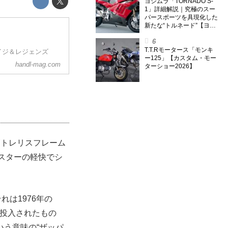
外】
ヨシムラ「TORNADO S-
1」詳細解説｜究極のスー
パースポーツを具現化した
新たな“トルネード”【ヨシ
ムラ伝】
T.T.Rモータース「モンキ
イジ＆レジェンズ
ー125」【カスタム・モー
handl-mag.com
ターショー2026】
鋼管トレリスフレーム
ドスターの軽快でシ
れは1976年の
して投入されたもの
う意味の“ザッパ