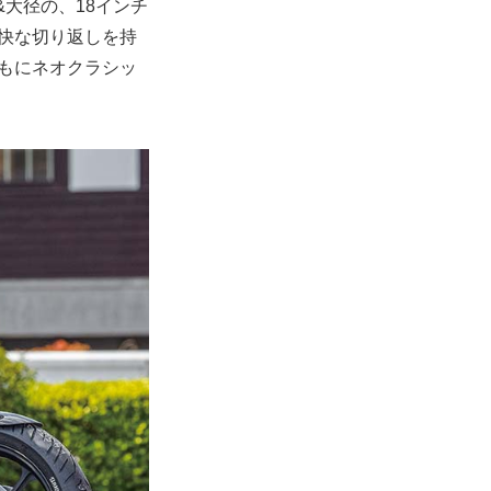
大径の、18インチ
軽快な切り返しを持
ともにネオクラシッ