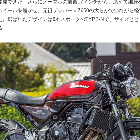
開発できた。さらにノーマルの前後17インチから、あえて細身&
ホイールを履かせ、元祖ザッパー＝Z650の大らかでいながら
。選ばれたデザインは6本スポークのTYPE-Nで、サイズと
る。