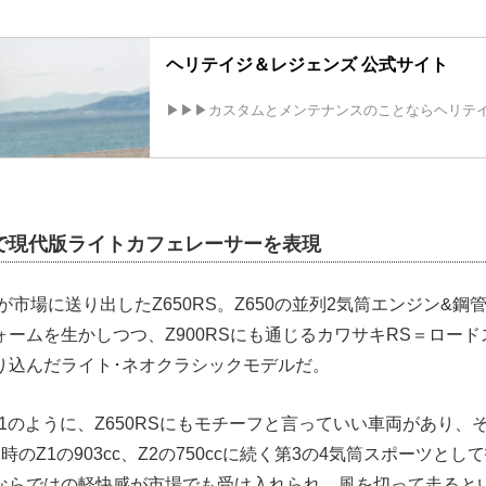
ヘリテイジ＆レジェンズ 公式サイト
▶▶▶カスタムとメンテナンスのことならヘリテ
チで現代版ライトカフェレーサーを表現
キが市場に送り出したZ650RS。Z650の並列2気筒エンジン&
ームを生かしつつ、Z900RSにも通じるカワサキRS＝ロー
り込んだライト･ネオクラシックモデルだ。
るZ1のように、Z650RSにもモチーフと言っていい車両があり、そ
代当時のZ1の903cc、Z2の750ccに続く第3の4気筒スポーツと
ならではの軽快感が市場でも受け入れられ、風を切って走るとい