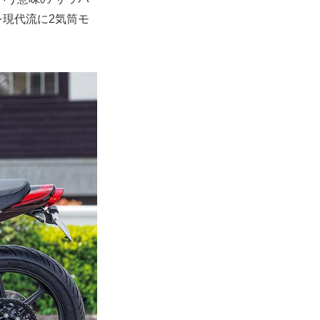
を現代流に2気筒モ