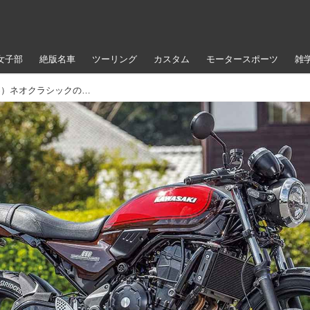
女子部
絶版名車
ツーリング
カスタム
モータースポーツ
雑
アクティブ Z650RS（カワサキ Z650RS）ネオクラシックの新たな雰囲気を機能とともに提案【Heritage&Legends】