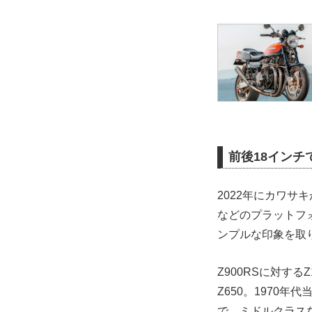
前後18イン
2022年にカワサ
などのプラットフォ
ンプルな印象を取
Z900RSに対す
Z650。1970年
で、ミドルクラス