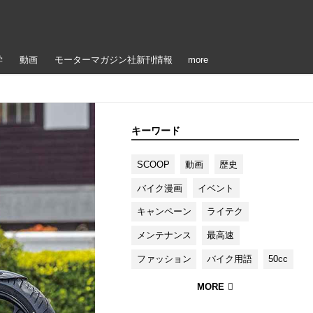
学
動画
モーターマガジン社新刊情報
more
キーワード
SCOOP
動画
歴史
バイク漫画
イベント
キャンペーン
ライテク
メンテナンス
最高速
ファッション
バイク用語
50cc