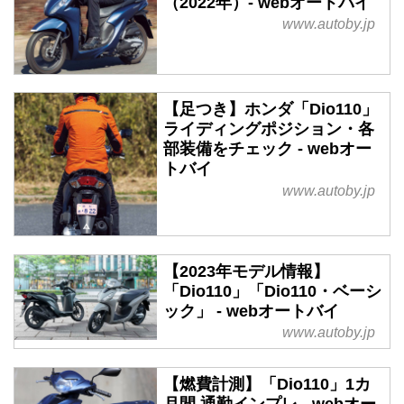
（2022年）- webオートバイ
www.autoby.jp
【足つき】ホンダ「Dio110」
ライディングポジション・各
部装備をチェック - webオー
トバイ
www.autoby.jp
【2023年モデル情報】
「Dio110」「Dio110・ベーシ
ック」 - webオートバイ
www.autoby.jp
【燃費計測】「Dio110」1カ
月間 通勤インプレ - webオー