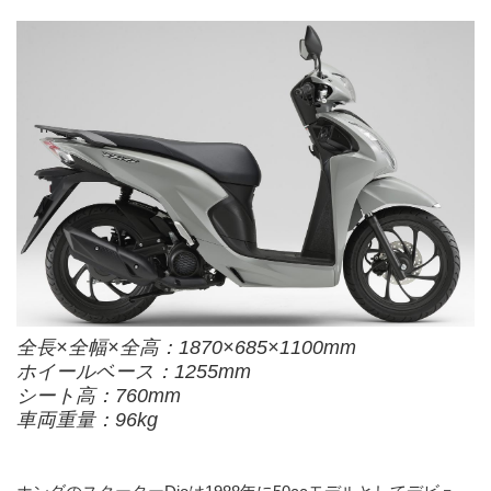
全長×全幅×全高：1870×685×1100mm
ホイールベース：1255mm
シート高：760mm
車両重量：96kg