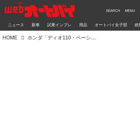
ニュース
新車
試乗インプレ
用品
オートバイ女子部
絶
HOME
ホンダ「ディオ110・ベーシック」【1分で読める 原付二種解説 2023年現行モデル】