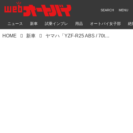
ニュース
新車
試乗インプレ
用品
オートバイ女子部
絶
HOME
新車
ヤマハ「YZF-R25 ABS / 70th Anniversary Edition」【サクッと読める！2026年モデル国産車図鑑】