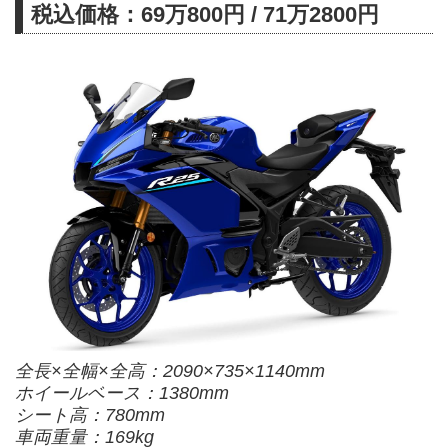
税込価格：69万800円 / 71万2800円
全長×全幅×全高：2090×735×1140mm
ホイールベース：1380mm
シート高：780mm
車両重量：169kg