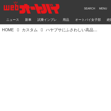
ニュース
新車
試乗インプレ
用品
オートバイ女子部
絶
HOME
カスタム
ハヤブサにふさわしい高品位ドライカーボン外装をまとう喜び！