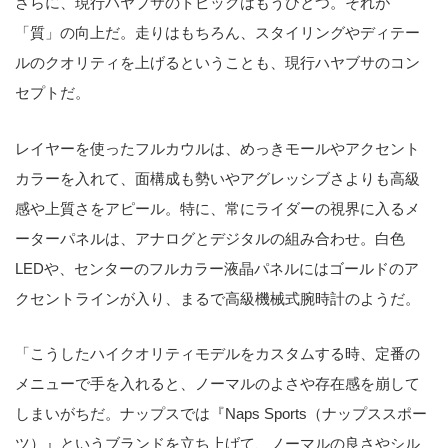
さらに、現行ハヤブサのトピックはもうひとつ。それが
「質」の向上だ。走りはもちろん、スタイリングやディテー
ルのクオリティを上げるということも、現行ハヤブサのコン
セプトだ。
レイヤーを使ったフルカウルは、めっきモールやアクセント
カラーを入れて、面構成も勢いやアグレッシブさよりも高級
感や上質さをアピール。特に、常にライダーの視界に入るメ
ーターパネルは、アナログとデジタルの組み合わせ。白色
LEDや、センターのフルカラー液晶パネルにはゴールドのア
クセントラインが入り、まるで高級機械式腕時計のようだ。
「こうしたハイクオリティモデルをカスタムする時、定番の
メニューで手を入れると、ノーマルのよさや存在感を崩して
しまいがちだ。ナップスでは『Naps Sports（ナップススポー
ツ）』というブランドを立ち上げて、ノーマルの良さやシル