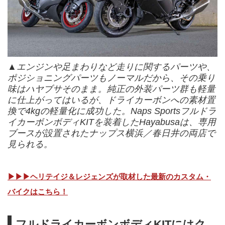
▲エンジンや足まわりなど走りに関するパーツや、
ポジショニングパーツもノーマルだから、その乗り
味はハヤブサそのまま。純正の外装パーツ群も軽量
に仕上がってはいるが、ドライカーボンへの素材置
換で4kgの軽量化に成功した。Naps Sportsフルドラ
イカーボンボディKITを装着したHayabusaは、専用
ブースが設置されたナップス横浜／春日井の両店で
見られる。
▶▶▶ヘリテイジ＆レジェンズが取材した最新のカスタム・
バイクはこちら！
フルドライカーボンボディKITにはク