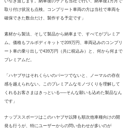
い引き渡します。納車後のケアも当社で行い、納車後1カ月で
取り付け状況も点検。コンプリート車両の方は当社で車両を
確保できた数台だけ、製作する予定です」
素材から製法、そして製品から納車まで、すべてがプレミア
ム。価格もフルボディキットで209万円、車両込みのコンプリ
ート車の乗り出しで439万円（共に税込み）と、何から何まで
プレミアムだ。
「ハヤブサはそれくらいのパーツでないと、ノーマルの存在
感を越えられない。このプレミアムなモノづくりを理解して
くれるお客さまはきっといる──そんな願いも込めた製品なん
です」
ナップススポーツはこのハヤブサ以降も順次他車種向けの開
発も行うが、特にユーザーからの問い合わせが多いのが