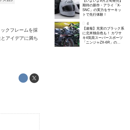
【いよいよ9月上旬発売】
期待の新作・アライ「X-
SNC」の実力をサーキッ
トで先行体験！
【速報】充実のブラック系
コックフレームを採
に北米独自色も！ カワサ
性とアイデアに満ち
キ4気筒スーパースポーツ
「ニンジャZX-6R」の
2027年モデルを発表、2気
筒ニンジャも出たよ【海
外】