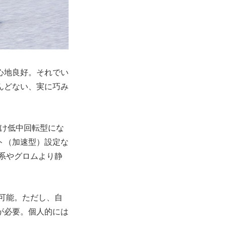
心地良好。それでい
んどない、実に巧み
だけ低中回転型にな
ト（加速型）設定な
ブ系やグロムより静
可能。ただし、自
が必要。個人的には
。