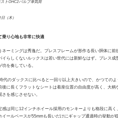
ストOHC2バルブ単気筒
22日（木）
て乗り心地も非常に快適
うネーミングは秀逸だ。プレスフレームが形作る長い胴体に前
バイらしくないルックスは若い世代には新鮮なはず。プレス成
が功を奏している。
0cc時代のダックスに比べると一回り以上大きいので、かつての
前後に長くフラットなシートは着座位置の自由度が高く、大柄
屈さを感じさせない。
定感は同じ12インチホイール採用のモンキーよりも格段に高く
ホイールベースが55mmも長いだけにギャップ通過時の挙動が