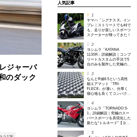
人気記事
ヤマハ「シグナス X」イン
プレ｜ストリートでも峠で
も、走りが楽しいスポーツ
スクーターが帰ってきた！
ヨシムラ「KATANA
1135R」詳細解説｜コンプ
リートカスタムの手法で5
台のみを製作した究極の銘
種レジャーバ
刀【ヨシムラ伝】
和のダック
なんとR値8.5という高性
能エアマット「TRI-
FLEC8」が凄い。分厚く
寝心地も良くてコンパクト
なオールシーズン対応マッ
トを試してみた〈若林浩志
のスーパー・カブカブ・ダ
ヨシムラ「TORNADO S-
イアリーズ Vol.385〉
1」詳細解説｜究極のスー
パースポーツを具現化した
新たな“トルネード”【ヨシ
ムラ伝】
クス125