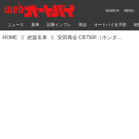
ニュース
新車
試乗インプレ
用品
オートバイ女子部
絶
HOME
絶版名車
安田商会 CB750F（ホンダCB750F）ポイントを抑えてレストアし純正新車に近くする【Heritage&Legends】