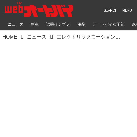
ニュース
新車
試乗インプレ
用品
オートバイ女子部
絶
HOME
ニュース
エレクトリックモーションは、予想どおり世界トライアル選手権のトライアル2クラスで、ICE（内燃機関）搭載車とガチ勝負します!!