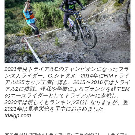
2021年度トライアルEのチャンピオンになったフラ
ンス人ライダー、G.シャタヌ。2014年にFIMトライ
アル125カップ王者に輝き、2015〜2016年はトライ
アル2に挑戦。怪我や学業によるブランクを経てEM
のエースライダーとしてトライアルEに参戦し、
2020年は惜しくもランキング2位になりますが、翌
2021年は見事栄光を手中におさめました。
trialgp.com
2021年限りでFIMはトライアルEを発展的解消し、トライアル