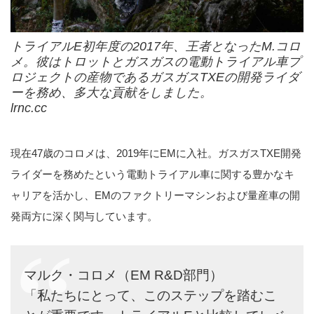
トライアルE初年度の2017年、王者となったM.コロ
メ。彼はトロットとガスガスの電動トライアル車プ
ロジェクトの産物であるガスガスTXEの開発ライダ
ーを務め、多大な貢献をしました。
lrnc.cc
現在47歳のコロメは、2019年にEMに入社。ガスガスTXE開発
ライダーを務めたという電動トライアル車に関する豊かなキ
ャリアを活かし、EMのファクトリーマシンおよび量産車の開
発両方に深く関与しています。
マルク・コロメ（EM R&D部門）
「私たちにとって、このステップを踏むこ