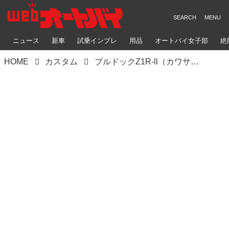
ニュース
新車
試乗インプレ
用品
オートバイ女子部
絶
HOME
カスタム
ブルドックZ1R-ll（カワサキZ1R-ll）高い完成度に管理の良さを加えてノントラブルで乗り続ける【Heritage&Legends】