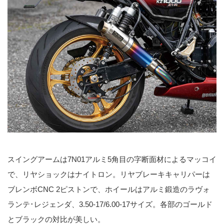
スイングアームは7N01アルミ5角目の字断面材によるマッコイ
で、リヤショックはナイトロン。リヤブレーキキャリパーは
ブレンボCNC 2ピストンで、ホイールはアルミ鍛造のラヴォ
ランテ･レジェンダ、3.50-17/6.00-17サイズ。各部のゴールド
とブラックの対比が美しい。