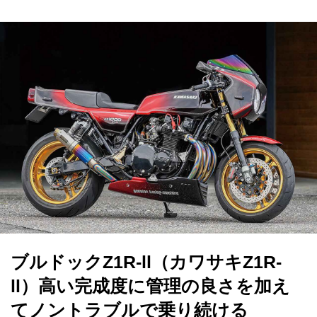
ブルドックZ1R-ll（カワサキZ1R-
ll）高い完成度に管理の良さを加え
てノントラブルで乗り続ける