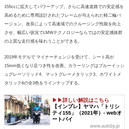
155ccに拡大してパワーアップ。さらに高速道路での安定感を
高めるために専用設計されたフレームが与えられた軽二輪バ
ージョン。改良によって高速域でのクルージング性能を向上
させ、幅広い状況でLMWテクノロジーならではの安定感抜群
の上質な走行感を味わうことができる。
2019年モデルで マイナーチェンジを受けて、シート高が
15mm低くなり足つき性を改善。カラーリングはブルーイッシ
ュグレーソリッド4、マットグレーメタリック3、ホワイトメ
タリック6の全3色をラインナップする。
▶▶詳しい解説はこちら
【インプレ】ヤマハ「トリシ
ティ155」（2021年）- webオ
ートバイ
www.autoby.jp