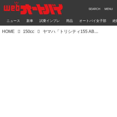
ニュース
新車
試乗インプレ
用品
オートバイ女子部
絶
HOME
150cc
ヤマハ「トリシティ155 ABS」【1分で読める 2022年に新車で購入可能なバイク紹介】