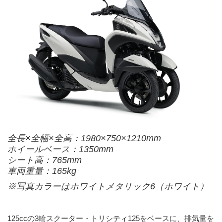
全長×全幅×全高：1980×750×1210mm
ホイールベース：1350mm
シート高：765mm
車両重量：165kg
※写真カラーはホワイトメタリック6（ホワイト）
125ccの3輪スクーター・トリシティ125をベースに、排気量を