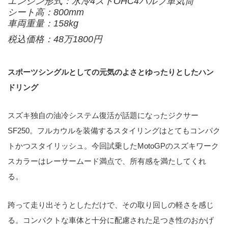
エンジン形式：水冷4ストOHC4バルブ単気筒
シート高：800mm
車両重量：158kg
税込価格：48万1800円
スポーツシングルとしての元気のよさとゆったりとしたハン
ドリング
スズキ独自の油冷システム復活が話題になったジクサー
SF250。フルカウルを装備するスタイリングはとてもコンパク
トかつスタイリッシュ。今回試乗したMotoGPのスズキワーク
スカラーはレーサームード満点で、所有感を満たしてくれ
る。
跨って走り出そうとしただけで、その取り回しの軽さを感じ
る。コンパクトな車体と十分に配慮された足つき性のおかげ