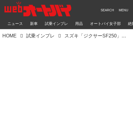
ニュース
新車
試乗インプレ
用品
オートバイ女子部
絶
HOME
試乗インプレ
スズキ「ジクサーSF250」インプレ｜軽量ボディと油冷シングルで爽快な走りを実現！ 価格も魅力的な250ccフルカウルスポーツ