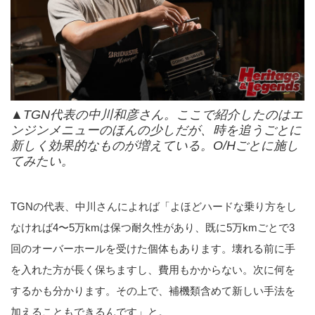
▲TGN代表の中川和彦さん。ここで紹介したのはエ
ンジンメニューのほんの少しだが、時を追うごとに
新しく効果的なものが増えている。O/Hごとに施し
てみたい。
TGNの代表、中川さんによれば「よほどハードな乗り方をし
なければ4〜5万kmは保つ耐久性があり、既に5万kmごとで3
回のオーバーホールを受けた個体もあります。壊れる前に手
を入れた方が長く保ちますし、費用もかからない。次に何を
するかも分かります。その上で、補機類含めて新しい手法を
加えることもできるんです」と。