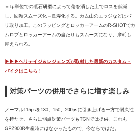
＝1μ単位での砥石研磨によって傷を消した上でロスを低減
し、回転スムーズ化→長寿化する。カム山のエッジなどはバ
リ取り加工。このラッピングとロッカーアームのR-SHOTでカ
ムロブとロッカーアームの当たりもスムーズになり、摩耗も
抑えられる。
▶▶▶ヘリテイジ＆レジェンズが取材した最新のカスタム・
バイクはこちら！
対策パーツの併用でさらに増す楽しみ
ノーマル115psを130、150、200psに引き上げる一方で耐久性
を持たせ、さらに弱点対策パーツもTGNでは提供。これも
GPZ900R生産時にはなかったもので、今ならではだ。