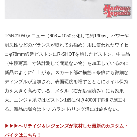
TGN#1050メニュー（908→1050㏄化して約130ps、パワーや
耐久性などのバランスが取れてお勧め）用に使われたワイセ
コφ78mm鍛造ピストンにR-SHOTを施したピストン。中古品
（中段写真＝寸法計測して問題ない物）を加工しているのに
新品のように仕上がる。スカート部の横筋＝条痕にも微細な
ディンプルが追加され、表面硬度を増すとともにオイル保持
力を大きく高めている。メタル（右が処理済み）にも効果
大。ニンジャ系ではピストン1個に付き4000円前後で施工す
る。新品の場合はトップ/ランド/リング溝には施さない。
▶▶▶ヘリテイジ＆レジェンズが取材した最新のカスタム・
バイクはこちら！