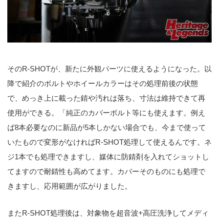
そのR-SHOTが、新たに外観パーツに使えるようになった。以
降で紹介のボルトやホイールカラーはその処理前後の状態
で、めっき上に載った錆や汚れは落ち、寸法は維持できて再
使用ができる。「純正のカバーボルト等にも使えます。例え
ば8本必要なのに新品が5本しかない場合でも、今まで使って
いたもので変形がなければR-SHOT処理して使えるんです。ネ
ジ1本でも処理できますし、媒体に防錆剤を入れてショットし
てますので耐錆性も高めてます。カバーそのものにも処理で
きますし、応用範囲が広がりました。
またR-SHOT処理後は、対象物を超音波+高圧洗浄してメディ