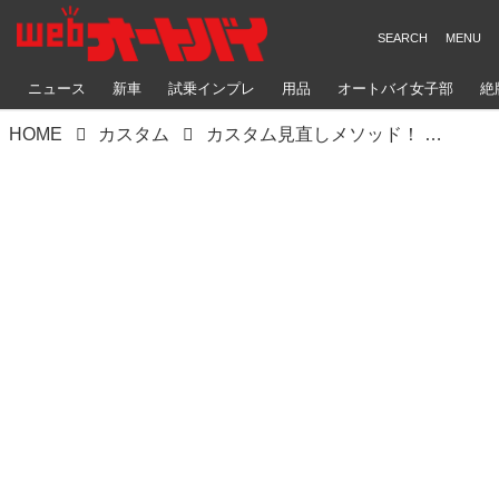
ニュース
新車
試乗インプレ
用品
オートバイ女子部
絶
HOME
カスタム
カスタム見直しメソッド！ GPZ-Rシリーズ TGナカガワ編 【Heritage&Legends】