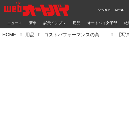
ニュース
新車
試乗インプレ
用品
オートバイ女子部
絶
HOME
用品
コストパフォーマンスの高いアルミケースがライズから登場！ 新ブランド「ハードワークス」の5製品を紹介