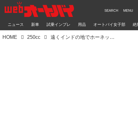
ニュース
新車
試乗インプレ
用品
オートバイ女子部
絶
HOME
250cc
遠くインドの地でホーネットの名は健在！ ホンダ「ホーネット2.0」とは【小松信夫の気になる日本メーカーの海外モデル Vol.4】