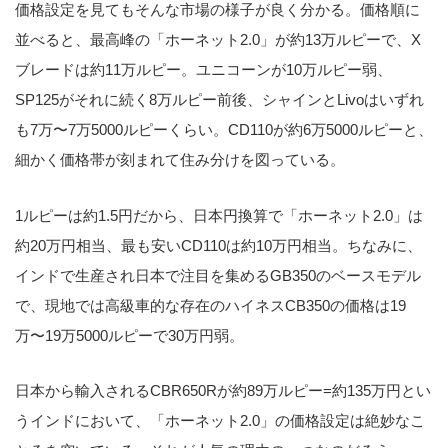
価格設定を見てもそんな市場の様子が良く分かる。価格順に
並べると、最高峰の「ホーネット2.0」が約13万ルピーで、X
ブレードは約11万ルピー。ユニコーンが10万ルピー弱、
SP125がそれに続く8万ルピー前後、シャインとLivoはいずれ
も7万〜7万5000ルピーくらい。CD110が約6万5000ルピーと、
細かく価格帯が刻まれて住み分けを図っている。
1ルピーは約1.5円だから、日本円換算で「ホーネット2.0」は
約20万円相当、最も安いCD110は約10万円相当。ちなみに、
インドで生産され日本で注目を集めるGB350のベースモデル
で、現地では高級車的な存在のハイネスCB350の価格は19
万〜19万5000ルピーで30万円弱。
日本から輸入されるCBR650Rが約89万ルピー=約135万円とい
うインドにおいて、「ホーネット2.0」の価格設定は絶妙なこ