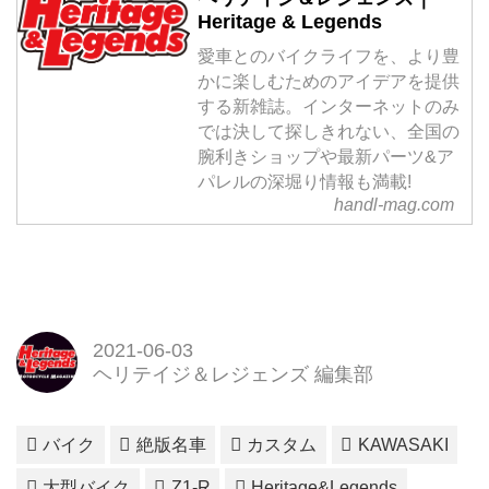
Heritage & Legends
愛車とのバイクライフを、より豊
かに楽しむためのアイデアを提供
する新雑誌。インターネットのみ
では決して探しきれない、全国の
腕利きショップや最新パーツ&ア
パレルの深堀り情報も満載!
handl-mag.com
2021-06-03
ヘリテイジ＆レジェンズ 編集部
バイク
絶版名車
カスタム
KAWASAKI
大型バイク
Z1-R
Heritage&Legends