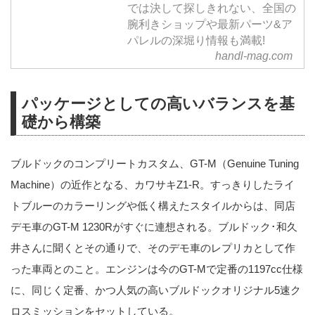
では決して探しきれない、全国の
腕利きショップや最新パーツ&ア
パレルの深堀り情報も満載!
handl-mag.com
パッケージとしての高いバランスを基
礎から構築
ブルドックのコンプリートカスタム、GT-M（Genuine Tuning
Machine）の近作となる、カワサキZ1-R。すっきりしたライ
トブルーのカラーリングや低く構えたスタイルからは、同店
デモ車のGT-M 1230Rがすぐに連想される。ブルドック･和久
井さんに聞くとその通りで、そのデモ車のレプリカとして作
った車両とのこと。エンジンは今のGT-Mで定番の1197cc仕様
に、同じく定番、かつ人気の高いブルドックオリジナル5速ク
ロスミッションをセットしている。