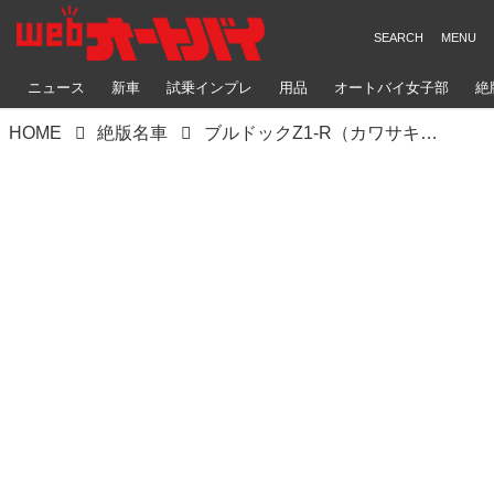
ニュース
新車
試乗インプレ
用品
オートバイ女子部
絶
HOME
絶版名車
ブルドックZ1-R（カワサキZ1-R）使用目的もしっかり採り入れて作られるコンプリート【Heritage&Legends】