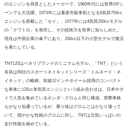
のエンジンを得意としたメーカーで、1960年代には世界GPシ
ーンでも大活躍。1973年には量産市販車初となる6気筒750cc
エンジンを搭載した「セイ」、1977年には4気筒250ccモデル
の「クワトロ」を発売し、その技術力を世界に知らしめた。
現在は中国企業の傘下にあり、250cc以下の小型モデルで復活
を果たしている。
TNT125はベネリブランドのミニマムモデル。「TNT」という
名前は同社のスポーツネイキッドシリーズ「トルネード・ネ
イキッド」の略称。前後12インチホイール採用のコンパクト
な車体に125cc単気筒エンジンという組み合わせは、日本やタ
イで人気を集めているホンダ・グロムと同じ構成。実際車格
もかなり似通っているが、乗り味はグロムとはかなり違って
いて、穏やかな性格のグロムに対し、TNTは元気いっぱいの
走行性能を秘めている。