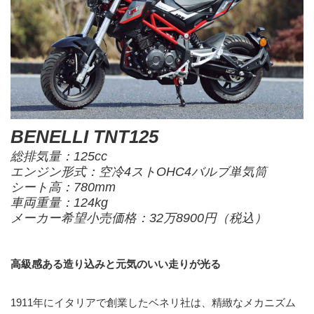
BENELLI TNT125
総排気量：125cc
エンジン形式：空冷4ストOHC4バルブ単気筒
シート高：780mm
車両重量：124kg
メーカー希望小売価格：32万8900円（税込）
高級感ある造り込みと元気のいい走りが光る
1911年にイタリアで創業したベネリ社は、精緻なメカニズム