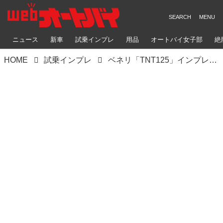
ニュース
新車
試乗インプレ
用品
オートバイ女子部
絶
HOME
試乗インプレ
ベネリ「TNT125」インプレ・解説（2021年）グロムやZ125プロのライバルとなるか、注目の原付二種スポーツが日本上陸