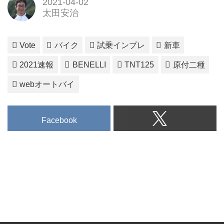
2021-04-02
太田安治
Vote
バイク
試乗インプレ
新車
2021速報
BENELLI
TNT125
原付二種
webオートバイ
Facebook