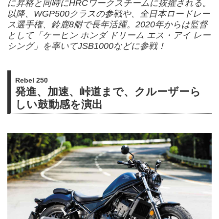
に昇格と同時にHRCワークスチームに抜擢される。
以降、WGP500クラスの参戦や、全日本ロードレー
ス選手権、鈴鹿8耐で長年活躍。2020年からは監督
として「ケーヒン ホンダ ドリーム エス・アイ レー
シング」を率いてJSB1000などに参戦！
Rebel 250
発進、加速、峠道まで、クルーザーら
しい鼓動感を演出