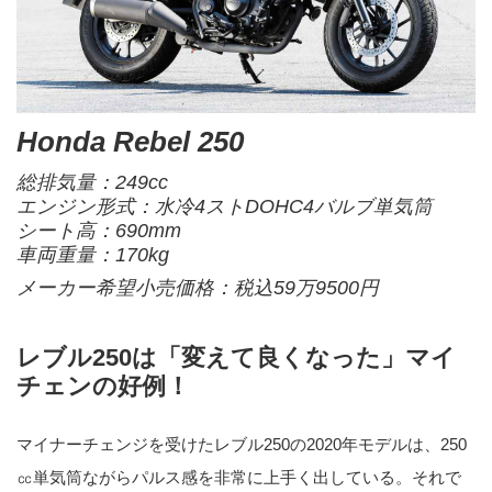
Honda Rebel 250
総排気量：249cc
エンジン形式：水冷4ストDOHC4バルブ単気筒
シート高：690mm
車両重量：170kg
メーカー希望小売価格：税込59万9500円
レブル250は「変えて良くなった」マイ
チェンの好例！
マイナーチェンジを受けたレブル250の2020年モデルは、250
㏄単気筒ながらパルス感を非常に上手く出している。それで