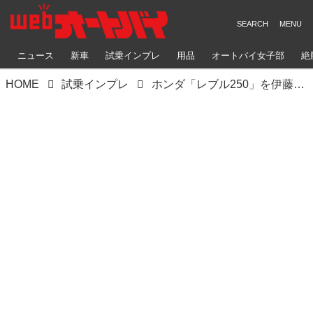
ニュース
新車
試乗インプレ
用品
オートバイ女子部
絶
HOME
試乗インプレ
ホンダ「レブル250」を伊藤真一さんがツーリングで検証！〈ロングラン研究所 2020 BESTセレクション〉