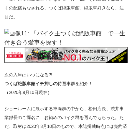
くの配慮もなされる、つくば絶版車館。絶版車好きなら、注
目だ。
次の入庫はいつになる?!
つくば絶版車館イチ押しの
特選車群を紹介！
（2020年8月10日現在）
ショールームに展示する車両群の中から、松田店長、渋井事
業部長のご両名に、お勧めのバイク群を選んでもらった。た
だ、取材は2020年8月10日のもので、本誌掲載時点には売約済