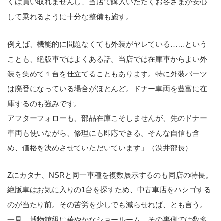
くは買い取れませんし、当店で購入いただくお客さまが安心
して乗れるように十分な整備も施す。
例えば、機能的に問題なくても外装がヤレている……という
ことも、絶版車ではよくある話。当店では在庫車からよい外
装を集めて１台を仕立てることもあります。特に外装パーツ
は廃番になっている場合がほとんど。ドナー車両を豊富に在
庫するのも強みです。
アフターフォローも、部品在庫こそしませんが、先のドナー
車両も使いながら、修理にも即応できる。そんな自信も含
め、価格を決めさせていただいています」（渋井部長）
Zにカタナ、NSRと同一車種を複数展示するのも同店の特長。
絶版車はお気に入りの1台を探すため、中古車店をハシゴする
のが当たり前。その苦労を少しでも減らせれば、とも言う。
一見、博物館級に華やかなショールーム、その裏側では数多