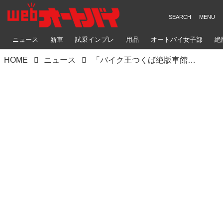
ニュース
新車
試乗インプレ
用品
オートバイ女子部
絶
HOME
ニュース
「バイク王つくば絶版車館」で一生付き合う愛車を探す！