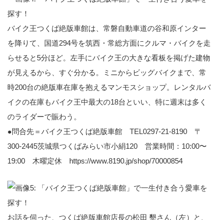
バイク王つくば絶版車館は、常磐自動車道の谷和原インター
を降りて、国道294号を筑西・常総方面にクルマ・バイクを走
らせると5分ほど。左手にバイク王の大きな看板を掲げた建物
が見えるから、すぐ分かる。ミニからビッグバイクまで、常
時200台の絶版車在庫を抱えるマンモスショップ。レンタルバ
イクの在庫もバイク王中最大の18台といい、特に週末は多く
のライダーで賑わう。
●問合先＝バイク王つくば絶版車館 TEL0297-21-8190 〒
300-2445茨城県つくばみらい市小絹120 営業時間：10:00〜
19:00 木曜定休
https://www.8190.jp/shop/70000854
お話を伺った、つくば絶版車館店長の松田 墾さん（左）と、