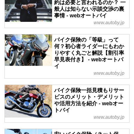
約は必要と言われるのか？ 一
般人は知らない示談交渉の裏
事情 - webオートバイ
www.autoby.jp
バイク保険の「等級」って
何？初心者ライダーにもわか
りやすく丸ごと解説【割引率
早見表付き】 - webオートバ
イ
www.autoby.jp
バイク保険一括見積もりサー
ビスのメリット・デメリット
や活用方法を紹介 - webオー
トバイ
www.autoby.jp