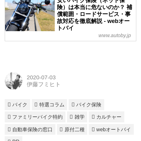
安いバイク保険（ネット保
険）は本当に危ないのか？ 補
償範囲・ロードサービス・事
故対応を徹底解説 - webオー
トバイ
www.autoby.jp
2020-07-03
伊藤フミヒト
バイク
特選コラム
バイク保険
ファミリーバイク特約
雑学
カルチャー
自動車保険の窓口
原付二種
webオートバイ