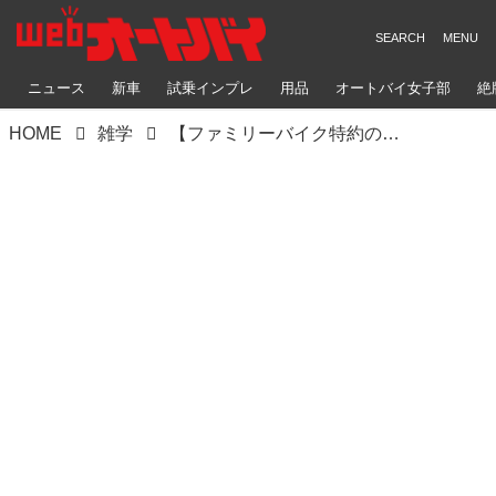
ニュース
新車
試乗インプレ
用品
オートバイ女子部
絶
HOME
雑学
【ファミリーバイク特約の意外なメリット】2台持ちでも1つの特約で十分って本当？