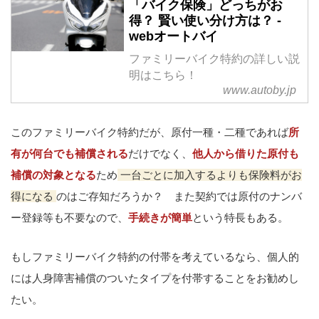
「バイク保険」どっちがお
得？ 賢い使い分け方は？ -
webオートバイ
ファミリーバイク特約の詳しい説
明はこちら！
www.autoby.jp
このファミリーバイク特約だが、原付一種・二種であれば
所
有が何台でも補償される
だけでなく、
他人から借りた原付も
補償の対象となる
ため
一台ごとに加入するよりも保険料がお
得になる
のはご存知だろうか？ また契約では原付のナンバ
ー登録等も不要なので、
手続きが簡単
という特長もある。
もしファミリーバイク特約の付帯を考えているなら、個人的
には人身障害補償のついたタイプを付帯することをお勧めし
たい。