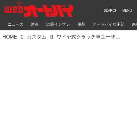
ニュース
新車
試乗インプレ
用品
オートバイ女子部
絶
HOME
カスタム
ワイヤ式クラッチ車ユーザーに朗報！ 高機能レバーがゲイルスピードにラインナップ