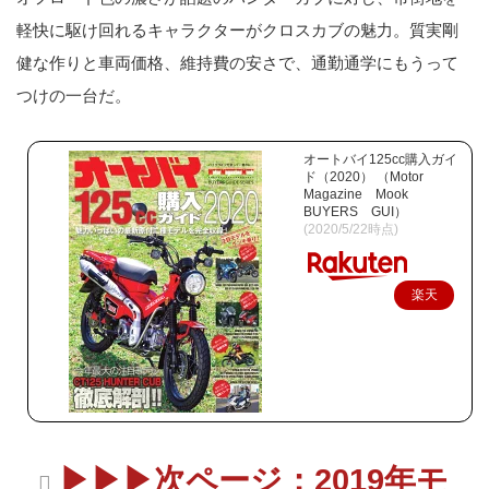
軽快に駆け回れるキャラクターがクロスカブの魅力。質実剛
健な作りと車両価格、維持費の安さで、通勤通学にもうって
つけの一台だ。
オートバイ125cc購入ガイ
ド（2020） （Motor
Magazine Mook
BUYERS GUI）
(2020/5/22時点)
楽天
で購
入
▶▶▶次ページ：2019年モ