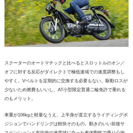
スクーターのオートマチックと比べるとスロットルのオン／
オフに対する反応がダイレクトで極低速域での速度調整もし
やすく、Vベルトを定期的に交換する必要もない。駆動ロスが
少ないため燃費もいいし、AT小型限定普通二輪免許で乗れる
のもメリット。
車重が106kgと軽量なうえ、上半身が直立するライディングポ
ジションでハンドリングは軽快そのもの。動きのいい前後サ
スペンションと市街地の速度域に合った車体剛性で乗り心地