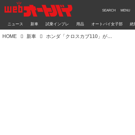
ニュース
新車
試乗インプレ
用品
オートバイ女子部
絶
HOME
新車
ホンダ「クロスカブ110」が選ばれるワケ。小型AT免許でも楽しめるワイルドな原付二種【試乗インプレ＆車両解説】