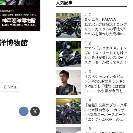
人気記事
ヨシムラ「KATANA
1135R」詳細解説｜コンプ
リートカスタムの手法で5
台のみを製作した究極の銘
刀【ヨシムラ伝】
洋博物館
ヤマハ「シグナス X」イン
プレ｜ストリートでも峠で
も、走りが楽しいスポーツ
スクーターが帰ってきた！
【スペシャルインタビュ
ー】MotoGP世界ランキン
グ2位でも「理想には程遠
Ninja
い」──小椋 藍が今日も走
り続ける理由
【速報】充実のブラック系
に北米独自色も！ カワサ
キ4気筒スーパースポーツ
「ニンジャZX-6R」の
2027年モデルを発表、2気
筒ニンジャも出たよ【海