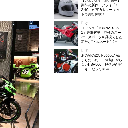
外】
【いよいよ9月上旬発売】
期待の新作・アライ「X-
SNC」の実力をサーキッ
トで先行体験！
ヨシムラ「TORNADO S-
1」詳細解説｜究極のスー
パースポーツを具現化した
新たな“トルネード”【ヨシ
ムラ伝】
あの頃の2スト500ccが始
まりだった……全然曲がら
ないNSR500、軽快だがピ
ーキーだったRGV-
Γ500【ノブ青木のA.M.R.
(アオキマニアックレーシ
ング) Vol.1】