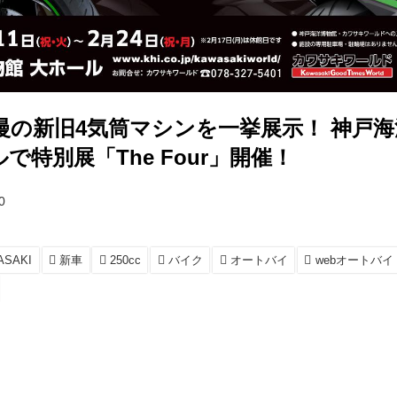
慢の新旧4気筒マシンを一挙展示！ 神戸海
で特別展「The Four」開催！
0
ASAKI
新車
250cc
バイク
オートバイ
webオートバイ