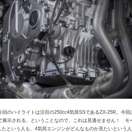
回のハイライトは注目の250cc4気筒SSであるZX-25R。今
で展示される、ということなので、これは見逃せません！ モー
逃したという人も、4気筒エンジンがどんなものか見たいという