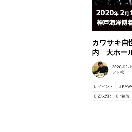
カワサキ自
内 大ホール
2020-02-1
フト松
イベント
KAW
ZX-25R
4気筒