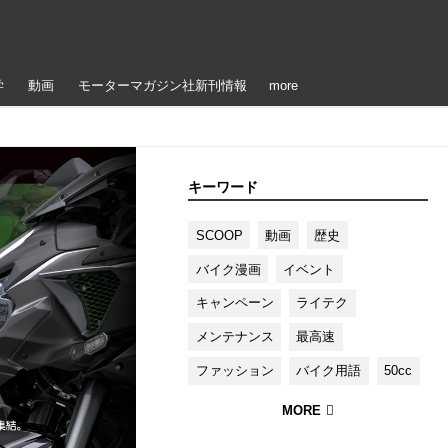
学
動画
モーターマガジン社新刊情報
more
キーワード
SCOOP
動画
歴史
バイク漫画
イベント
キャンペーン
ライテク
メンテナンス
最高速
ファッション
バイク用語
50cc