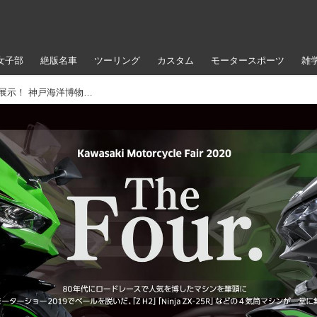
女子部
絶版名車
ツーリング
カスタム
モータースポーツ
雑
カワサキ自慢の新旧4気筒マシンを一挙展示！ 神戸海洋博物館内 大ホールで特別展「The Four」開催！