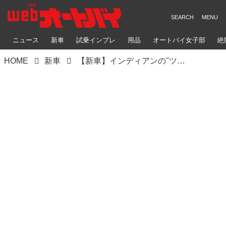
ニュース
新車
試乗インプレ
用品
オートバイ女子部
絶
HOME
新車
【新車】インディアンの"ツーリングモデル"フラッグシップ「ROADMASTER ELITE」が世界225台限定生産で登場！