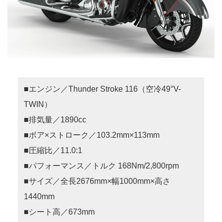
■エンジン／Thunder Stroke 116（空冷49°V-
TWIN）
■排気量／1890cc
■ボア×ストローク／103.2mm×113mm
■圧縮比／11.0:1
■パフォーマンス／トルク 168Nm/2,800rpm
■サイズ／全長2676mm×幅1000mm×高さ
1440mm
■シート高／673mm