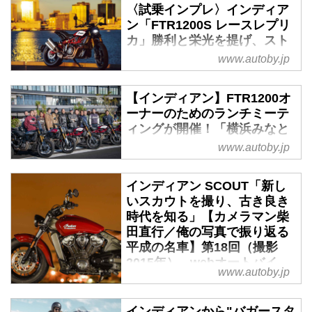
〈試乗インプレ〉インディア
インディアンの人気モデル、スカ
ン「FTR1200S レースレプリ
ウトボバーに新たに加わったのが
カ」勝利と栄光を提げ、スト
この「トゥエンティ」。前後ワイ
リートで輝きを放つ - webオ
www.autoby.jp
ヤーホイールやエイプバーなどを
ートバイ
採用し、クラシカルで上質な雰囲
インディアンモーターサイクルズ
気に仕立てた、魅力あふれるニュ
【インディアン】FTR1200オ
待望のロードスポーツモデルは、
ーモデルだ。
ーナーのためのランチミーテ
アメリカンモータースポーツのフ
ィングが開催！「横浜みなと
ラットトラックレーサーの特徴を
みらい」に全国からFTRが集
www.autoby.jp
色濃く投影し、また伝統と格式を
いました！ - webオートバイ
兼ね備えるとともに、新たな伝説
12月4日（水）に横浜で開催され
インディアン SCOUT「新し
ともいえる栄光すら感じさせるエ
た第1回FTRオーナーズミーティ
いスカウトを撮り、古き良き
ポックメイキングな仕上がりとな
ング
時代を知る」【カメラマン柴
っている。
今回が初めてとなるFTRミーティ
田直行／俺の写真で振り返る
ングは晴天に恵まれ、12月の平日
平成の名車】第18回（撮影
に急遽開催となったにも関わら
2015年） - webオートバイ
www.autoby.jp
ず、13台以上のFTRが集まりまし
ハーレーダビッドソンとは違う道
た。
をたどってきたインディアン
アメリカの老舗クルーザーメーカ
インディアンから"バガースタ