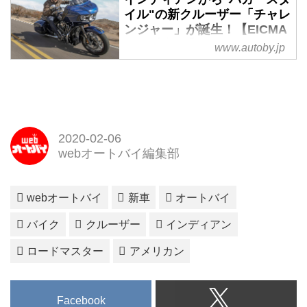
ときには全く知識のないバイクの
ー、インディアンモーターサイク
イル"の新クルーザー「チャレ
写真を撮る事もある。インディア
ンジャー」が誕生！【EICMA
ルの「FTR1200」シリーズを対
ン「スカウト」はまさにその1
2019速報！】 - webオートバ
象とした「第1回FTRオーナーズ
www.autoby.jp
台。とりあえず俺の方はスカウト
イ
ミーティング」が、12月4日に横
のロー＆ロングのスタイルに写欲
浜市みなとみらい地区で開催され
インディアンモーターサイクル
が刺激され、撮影は始まった。
ました！
「CHALLENGER」誕生！
「インディアンはハーレーよりも
横浜ハンマーヘッドにFTR1200
Challenger Dark Horse（2020モ
歴史が古く……」そのくらいしか
オーナーが続々と集結。名古屋や
デル）
知らなかった。たしかに目の前に
2020-02-06
大阪など遠方から駆けつけたラ
インディアン・モーターサイクル
あるスカウトはクラシックな雰囲
webオートバイ編集部
イ...
の2020年ニューモデルとして、
気を持っていた。しかし同時に
バガースタイルの
2015年生まれにふさわしい新し
「CHALLENGER（チャレンジャ
さも持ったバイク。しかもそれは
webオートバイ
新車
オートバイ
ー）」が発表されました！
違和感なく程よくブレンドされて
Challenger Dark Horse（2020モ
バイク
クルーザー
インディアン
いる。
デル）
新しさとは...
ロードマスター
アメリカン
フレームマウントのヘッドライト
フェアリングが印象的なモダン・
バガースタイルの新型クルーザー
Facebook
「チャレンジャー」には、インデ