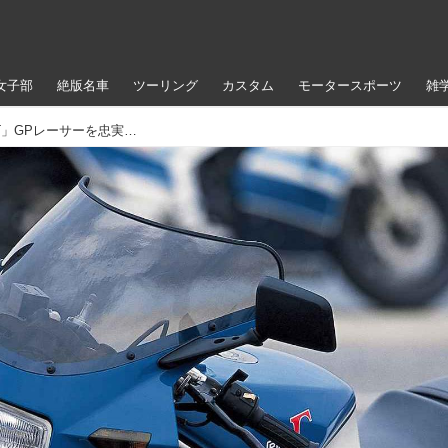
女子部
絶版名車
ツーリング
カスタム
モータースポーツ
雑
【プレイバック80’s】「Suzuki RG400Γ」GPレーサーを忠実に再現したヨンヒャク・ガンマ（1985年）