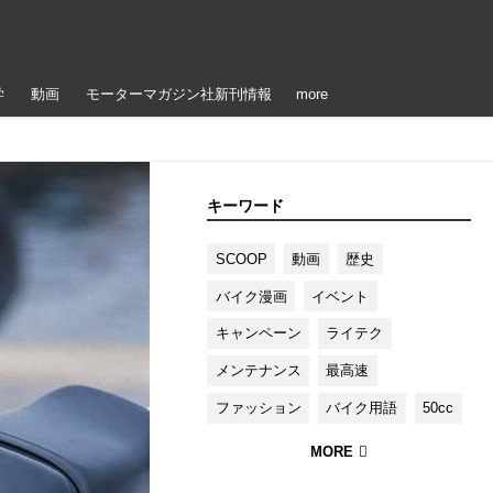
学
動画
モーターマガジン社新刊情報
more
キーワード
SCOOP
動画
歴史
バイク漫画
イベント
キャンペーン
ライテク
メンテナンス
最高速
ファッション
バイク用語
50cc