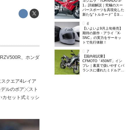
外】
ヨシムラ「TORNADO S-
1」詳細解説｜究極のスー
パースポーツを具現化した
新たな“トルネード”【ヨシ
ムラ伝】
【いよいよ9月上旬発売】
期待の新作・アライ「X-
SNC」の実力をサーキッ
トで先行体験！
【国内初試乗】
RZV500R、ホンダ
CFMOTO「450MT」イン
プレ｜素直で扱いやすくバ
ランスに優れたミドルアド
ベンチャー！
にスクエア4レイア
モデルのボア╳スト
いカセット式ミッシ