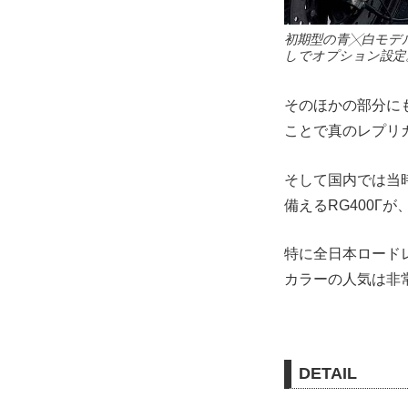
初期型の青╳白モデ
しでオプション設定
そのほかの部分に
ことで真のレプリ
そして国内では当
備えるRG400Γ
特に全日本ロード
カラーの人気は非
DETAIL