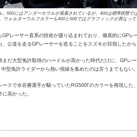
ル。500にはアンダーカウルが装着されているが、400は標準状態で
。ウォルターウルフカラーも400と500ではグラフィックが異なっ
もGPレーサー直系の技術が盛り込まれており、徹底的にGPレ
カ、公道を走るGPレーサーを造ることをスズキが目指したか
時まだ大型免許取得のハードルが高かった時代だけに、GPレ
が、中型免許ライダーから熱い視線を集めたのは言うまでもない
レースで水谷勝選手が駆っていたRG500Γのカラーを再現した
常に高かった。