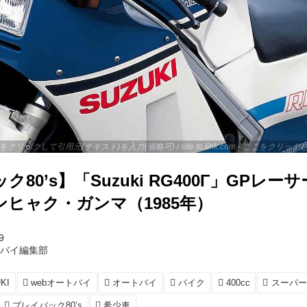
 - ここをクリックして引用元(テキスト)を入力(省略可) / site.to.link.com - ここをク
80’s】「Suzuki RG400Γ」GPレー
ヒャク・ガンマ（1985年）
9
トバイ編集部
KI
webオートバイ
オートバイ
バイク
400cc
スーパー
プレイバック80’s
希少車