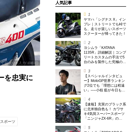
人気記事
ヤマハ「シグナス X」イン
プレ｜ストリートでも峠で
も、走りが楽しいスポーツ
スクーターが帰ってきた！
ヨシムラ「KATANA
1135R」詳細解説｜コンプ
リートカスタムの手法で5
台のみを製作した究極の銘
リックして引用元を入力(省略可)
刀【ヨシムラ伝】
サーを忠実に
【スペシャルインタビュ
ー】MotoGP世界ランキン
グ2位でも「理想には程遠
い」──小椋 藍が今日も走
り続ける理由
【速報】充実のブラック系
に北米独自色も！ カワサ
キ4気筒スーパースポーツ
「ニンジャZX-6R」の
スポーツ
2027年モデルを発表、2気
筒ニンジャも出たよ【海