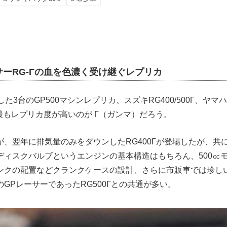
ーRG‐Γの血を色濃く受け継ぐレプリカ
た3台のGP500マシンレプリカ、スズキRG400/500Γ、ヤマハ
、最もレプリカ度が高いのが Γ（ガンマ）だろう。
00Γが、翌年に排気量のみをダウンしたRG400Γが登場したが、共
ディスクバルブというエンジンの基本構造はもちろん、500㏄
ンクの配置などクランクケースの設計、さらに市販車では珍し
GPレーサーであったRG500Γとの共通が多い。