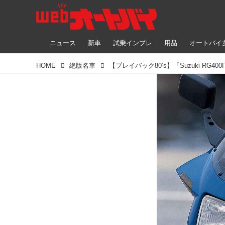
ニュース
新車
試乗インプレ
用品
オートバイ
HOME
絶版名車