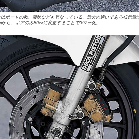
ンジンはポートの数、形状なども異なっている。最大の違いである排気量
.6㎜から、ボアのみ50㎜に変更することで397㏄化。