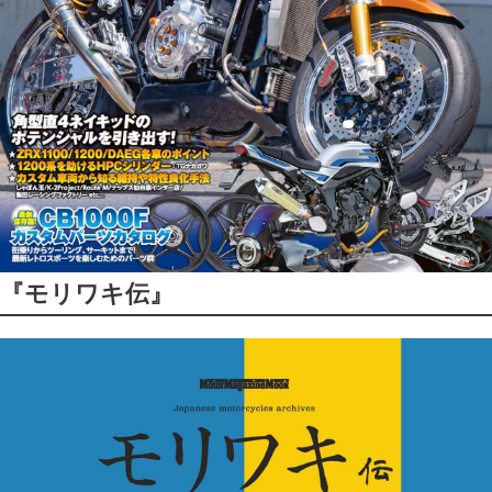
『モリワキ伝』