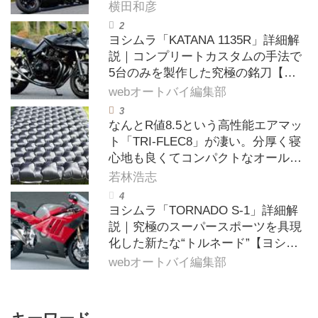
横田和彦
ヨシムラ「KATANA 1135R」詳細解
説｜コンプリートカスタムの手法で
5台のみを製作した究極の銘刀【ヨ
シムラ伝】
webオートバイ編集部
なんとR値8.5という高性能エアマッ
ト「TRI-FLEC8」が凄い。分厚く寝
心地も良くてコンパクトなオールシ
ーズン対応マットを試してみた〈若
若林浩志
林浩志のスーパー・カブカブ・ダイ
アリーズ Vol.385〉
ヨシムラ「TORNADO S-1」詳細解
説｜究極のスーパースポーツを具現
化した新たな“トルネード”【ヨシム
ラ伝】
webオートバイ編集部