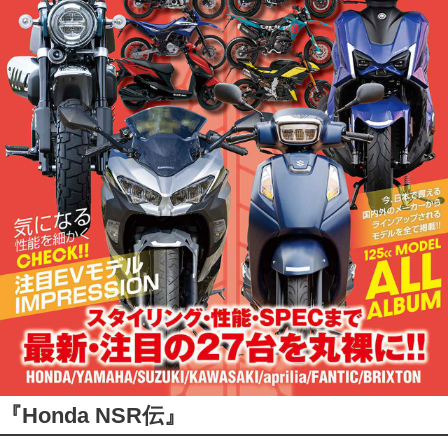
『Honda NSR伝』