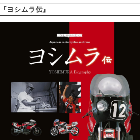
『ヨシムラ伝』