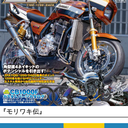
『モリワキ伝』