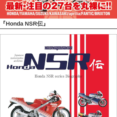
『Honda NSR伝』