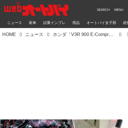
ニュース
新車
試乗インプレ
用品
オートバイ女子部
絶
HOME
ニュース
ホンダ「V3R 900 E-Compressor Prototype」｜世界初「電子制御過給機付きV3」900ccで1200cc級のトルクを実現！