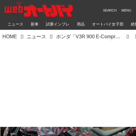
ニュース
新車
試乗インプレ
用品
オートバイ女子部
絶
HOME
ニュース
ホンダ「V3R 900 E-Compressor Prototype」｜世界初「電子制御過給機付きV3」900ccで1200cc級のトルクを実現！