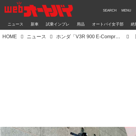
ニュース
新車
試乗インプレ
用品
オートバイ女子部
絶
HOME
ニュース
ホンダ「V3R 900 E-Compressor Prototype」｜世界初「電子制御過給機付きV3」900ccで1200cc級のトルクを実現！