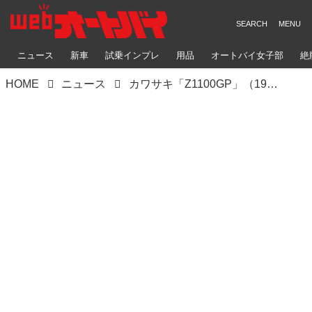
ニュース
新車
試乗インプレ
用品
オートバイ女子部
絶
HOME
ニュース
カワサキ「Z1100GP」（1981）「GPz1100」（1983）｜公道最速を狙った最強の空冷Z【KAWASAKI Z大全】