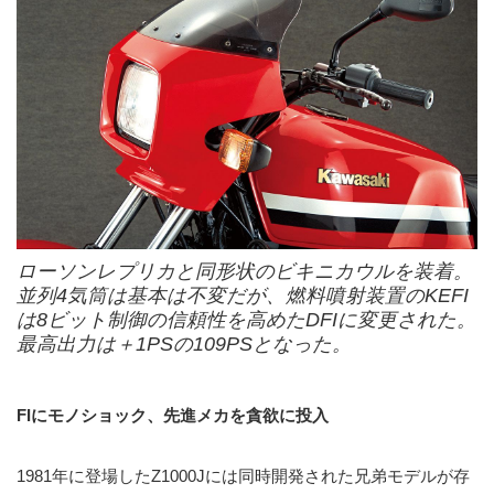
ローソンレプリカと同形状のビキニカウルを装着。
並列4気筒は基本は不変だが、燃料噴射装置のKEFI
は8ビット制御の信頼性を高めたDFIに変更された。
最高出力は＋1PSの109PSとなった。
FIにモノショック、先進メカを貪欲に投入
1981年に登場したZ1000Jには同時開発された兄弟モデルが存