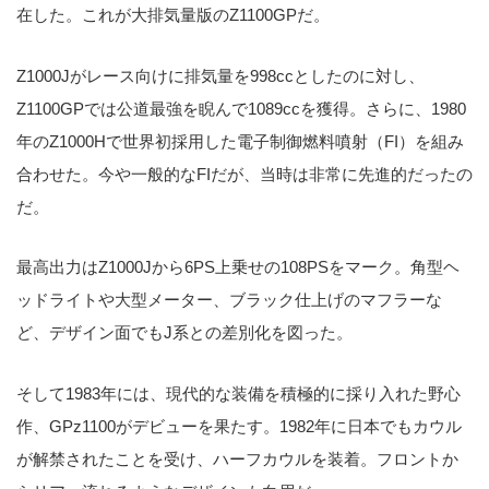
在した。これが大排気量版のZ1100GPだ。
Z1000Jがレース向けに排気量を998ccとしたのに対し、
Z1100GPでは公道最強を睨んで1089ccを獲得。さらに、1980
年のZ1000Hで世界初採用した電子制御燃料噴射（FI）を組み
合わせた。今や一般的なFIだが、当時は非常に先進的だったの
だ。
最高出力はZ1000Jから6PS上乗せの108PSをマーク。角型ヘ
ッドライトや大型メーター、ブラック仕上げのマフラーな
ど、デザイン面でもJ系との差別化を図った。
そして1983年には、現代的な装備を積極的に採り入れた野心
作、GPz1100がデビューを果たす。1982年に日本でもカウル
が解禁されたことを受け、ハーフカウルを装着。フロントか