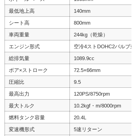
最低地上高
140mm
シート高
800mm
車両重量
244kg（乾燥）
エンジン形式
空冷4ストDOHC2バルブ並
総排気量
1089.9cc
ボア×ストローク
72.5×66mm
圧縮比
9.5
最高出力
120PS/8750rpm
最大トルク
10.2kgf・m/8000rpm
燃料タンク容量
20.4L
変速機形式
5速リターン