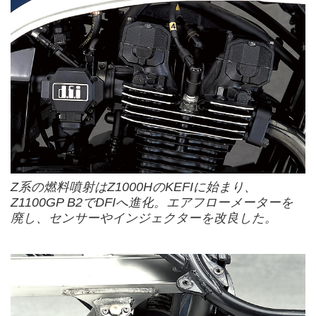
Z系の燃料噴射はZ1000HのKEFIに始まり、
Z1100GP B2でDFIへ進化。エアフローメーターを
廃し、センサーやインジェクターを改良した。