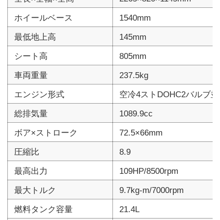
ホイールベース
1540mm
最低地上高
145mm
シート高
805mm
車両重量
237.5kg
エンジン形式
空冷4ストDOHC2バルブ並
総排気量
1089.9cc
ボア×ストローク
72.5×66mm
圧縮比
8.9
最高出力
109HP/8500rpm
最大トルク
9.7kg-m/7000rpm
燃料タンク容量
21.4L