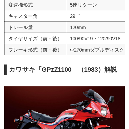
変速機形式
5速リターン
キャスター角
29゜
トレール量
120mm
タイヤサイズ（前・後）
100/90V19・120/90V18
ブレーキ形式（前・後）
Φ270mmダブルディスク・
カワサキ「GPzZ1100」（1983）解説