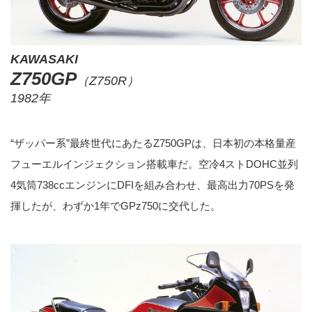
KAWASAKI
Z750GP
（Z750R）
1982年
“ザッパー系”最終世代にあたるZ750GPは、日本初の本格量産
フューエルインジェクション搭載車だ。空冷4ストDOHC並列
4気筒738ccエンジンにDFIを組み合わせ、最高出力70PSを発
揮したが、わずか1年でGPz750に交代した。