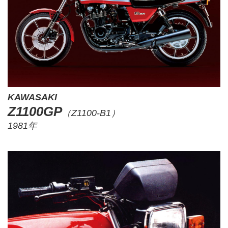
KAWASAKI
Z1100GP
（Z1100-B1）
1981年