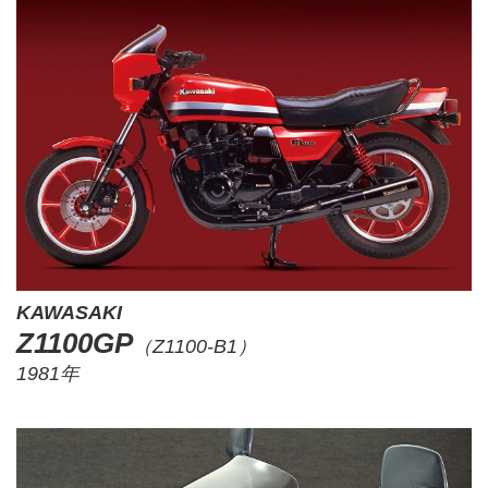
KAWASAKI
Z1100GP
（Z1100-B1）
1981年