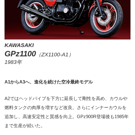
KAWASAKI
GPz1100
（ZX1100-A1）
1983年
A1からA3へ、進化を続けた空冷最終モデル
A2ではヘッドパイプを下方に延長して剛性を高め、カウルや
燃料タンクの肉厚を増すなど改良。さらにインナーカウルを
追加し、高速安定性と質感を向上。GPz900R登場後も1985年
まで生産が続いた。