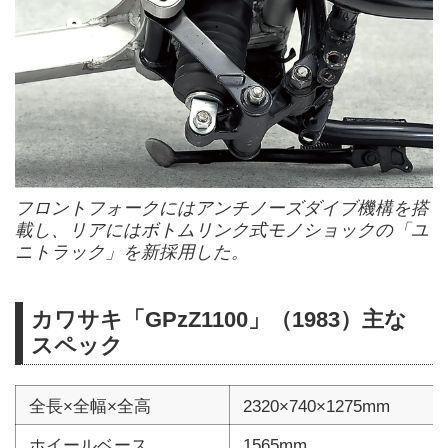
フロントフォークにはアンチノーズダイブ機構を搭
載し、リアにはボトムリンク式モノショックの「ユ
ニトラック」を新採用した。
カワサキ「GPzZ1100」（1983）主な
スペック
全長×全幅×全高
2320×740×1275mm
ホイールベース
1565mm