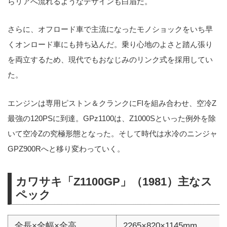
らリアへ流れるようなデザインも白眉だ。
さらに、オフロード車で主流になったモノショックをいち早
くオンロード車にも持ち込んだ。乗り心地のよさと踏ん張り
を両立するため、現代でもおなじみのリンク式を採用してい
た。
エンジンは専用ピストン＆クランクにFIを組み合わせ、空冷Z
最強の120PSに到達。GPz1100は、Z1000Sといった例外を除
いて空冷Zの究極形態となった。そして時代は水冷のニンジャ
GPZ900Rへと移り変わっていく。
カワサキ「Z1100GP」（1981）主なス
ペック
全長×全幅×全高
2265×820×1145mm