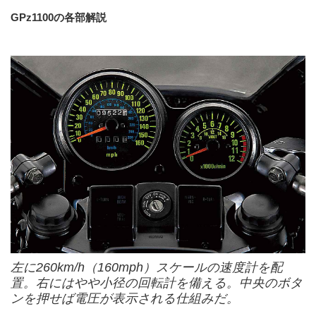
GPz1100の各部解説
左に260km/h（160mph）スケールの速度計を配
置。右にはやや小径の回転計を備える。中央のボタ
ンを押せば電圧が表示される仕組みだ。