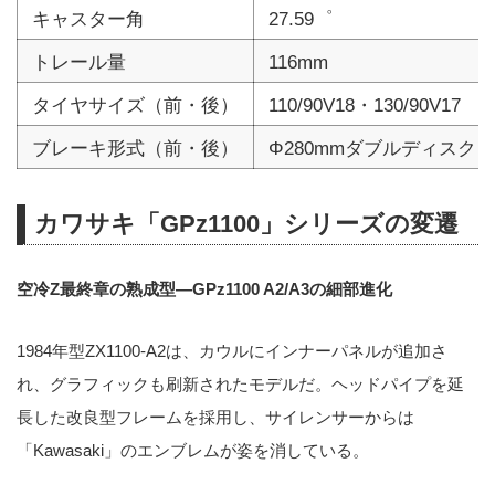
キャスター角
27.59゜
トレール量
116mm
タイヤサイズ（前・後）
110/90V18・130/90V17
ブレーキ形式（前・後）
Φ280mmダブルディスク・
カワサキ「GPz1100」シリーズの変遷
空冷Z最終章の熟成型―GPz1100 A2/A3の細部進化
1984年型ZX1100-A2は、カウルにインナーパネルが追加さ
れ、グラフィックも刷新されたモデルだ。ヘッドパイプを延
長した改良型フレームを採用し、サイレンサーからは
「Kawasaki」のエンブレムが姿を消している。