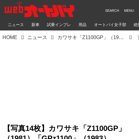
ニュース
新車
試乗インプレ
用品
オートバイ女子部
絶
HOME
ニュース
カワサキ「Z1100GP」（1981）「GPz1100」（1983）｜公道最速を狙った最強の空冷Z【KAWASAKI Z大全】
【写真14枚】カワサキ「Z1100GP」
（1981）「GPz1100」（1983）