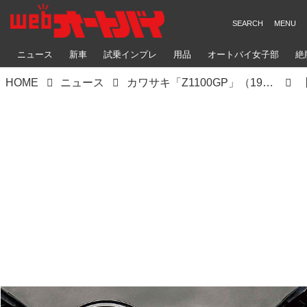
ニュース
新車
試乗インプレ
用品
オートバイ女子部
絶
HOME
ニュース
カワサキ「Z1100GP」（1981）「GPz1100」（1983）｜公道最速を狙った最強の空冷Z【KAWASAKI Z大全】