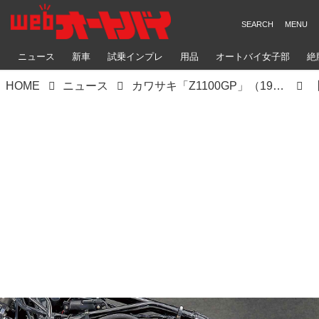
ニュース
新車
試乗インプレ
用品
オートバイ女子部
絶
HOME
ニュース
カワサキ「Z1100GP」（1981）「GPz1100」（1983）｜公道最速を狙った最強の空冷Z【KAWASAKI Z大全】