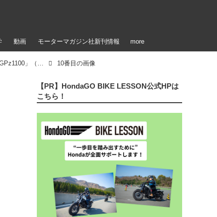
学
動画
モーターマガジン社新刊情報
more
【写真14枚】カワサキ「Z1100GP」（1981）「GPz1100」（1983）
10番目の画像
【PR】HondaGO BIKE LESSON公式HPは
こちら！