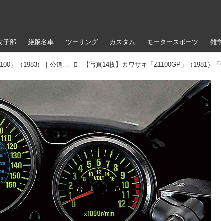
女子部
絶版名車
ツーリング
カスタム
モータースポーツ
雑
カワサキ「Z1100GP」（1981）「GPz1100」（1983）｜公道最速を狙った最強の空冷Z【KAWASAKI Z大全】