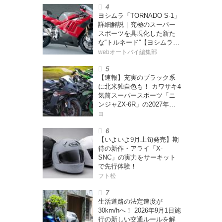
ー・カブカブ・ダイアリー
ヨシムラ「TORNADO S-1」
ズ Vol.385〉
詳細解説｜究極のスーパー
スポーツを具現化した新た
な“トルネード”【ヨシムラ
伝】
webオートバイ編集部
【速報】充実のブラック系
に北米独自色も！ カワサキ4
気筒スーパースポーツ「ニ
ンジャZX-6R」の2027年モ
デルを発表、2気筒ニンジャ
ヨ
も出たよ【海外】
【いよいよ9月上旬発売】期
待の新作・アライ「X-
SNC」の実力をサーキット
で先行体験！
フト松
生活道路の法定速度が
30km/hへ！ 2026年9月1日施
行の新しい交通ルールを解