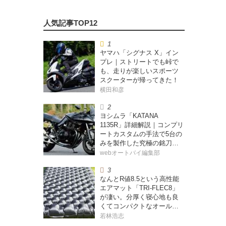
ヤマハ「シグナス X」イン
プレ｜ストリートでも峠で
も、走りが楽しいスポーツ
スクーターが帰ってきた！
横田和彦
ヨシムラ「KATANA
1135R」詳細解説｜コンプリ
ートカスタムの手法で5台の
みを製作した究極の銘刀
【ヨシムラ伝】
webオートバイ編集部
なんとR値8.5という高性能
エアマット「TRI-FLEC8」
が凄い。分厚く寝心地も良
くてコンパクトなオールシ
ーズン対応マットを試して
若林浩志
みた〈若林浩志のスーパ