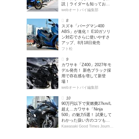
説｜ライダーも知っておく
べきポイントをチェック！
webオートバイ編集部
スズキ「バーグマン400
ABS」が進化！ E10ガソリ
ン対応でさらに使いやすさ
アップ、8月18日発売
フト松
カワサキ「Z400」2027年モ
デル発売！ 新色ブラック採
用で存在感を増して新登
場！
webオートバイ編集部
90万円以下で実燃費27km/L
超え…カワサキ「Ninja
500」の魅力5選！ 試乗して
わかった扱い方のコツも紹
介
Kawasaki Good Times Journal 編集部