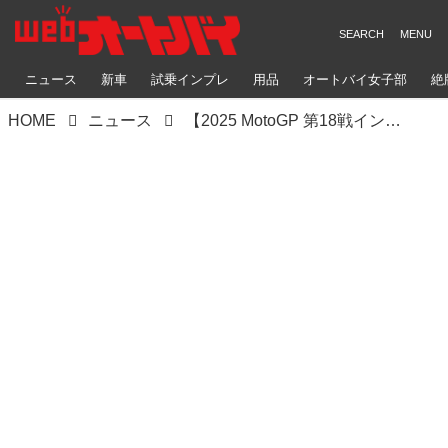
ニュース
新車
試乗インプレ
用品
オートバイ女子部
絶
HOME
ニュース
【2025 MotoGP 第18戦インドネシアGP】アルデゲルが最高峰クラス初優勝！ M.マルケスはベッツェッキと接触