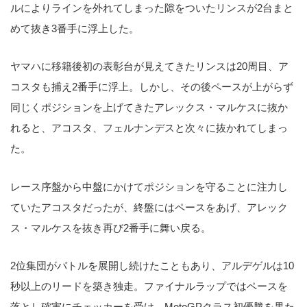
ルによりラインを外れてしまった隙をついたリンスが2台まと
めて抜き3番手に浮上した。
ヤマハに移籍後初の表彰台が見えてきたリンスは20周目、ア
コスタも捕え2番手に浮上。しかし、その後ペースが上がらず
同じくポジションを上げてきたアレックス・マルケスに抜か
れると、アコスタ、フェルナンデスと次々に抜かれてしまっ
た。
レース序盤から中盤にかけてポジションを守ることに注力し
ていたアコスタだったが、終盤にはペースをあげ、アレック
ス・マルケスを抜き再び2番手に舞い戻る。
2位集団がバトルを展開し続けたこともあり、アルデゲルは10
秒以上のリードを築き独走。ファイナルラップではペースを
落とし確実にチェッカーを受け、MotoGPクラス初優勝を果た