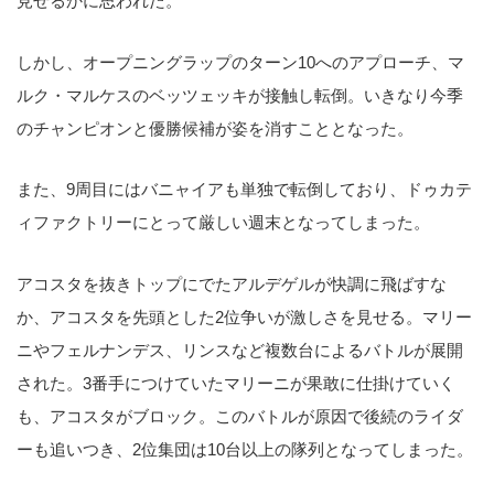
見せるかに思われた。
しかし、オープニングラップのターン10へのアプローチ、マ
ルク・マルケスのベッツェッキが接触し転倒。いきなり今季
のチャンピオンと優勝候補が姿を消すこととなった。
また、9周目にはバニャイアも単独で転倒しており、ドゥカテ
ィファクトリーにとって厳しい週末となってしまった。
アコスタを抜きトップにでたアルデゲルが快調に飛ばすな
か、アコスタを先頭とした2位争いが激しさを見せる。マリー
ニやフェルナンデス、リンスなど複数台によるバトルが展開
された。3番手につけていたマリーニが果敢に仕掛けていく
も、アコスタがブロック。このバトルが原因で後続のライダ
ーも追いつき、2位集団は10台以上の隊列となってしまった。