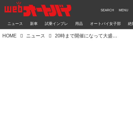
ニュース
新車
試乗インプレ
用品
オートバイ女子部
絶
HOME
ニュース
20時まで開催になって大盛況！「8月19日はバイクの日 HAVE A BIKE DAY」イベントレポート