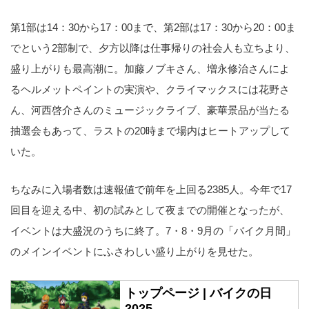
第1部は14：30から17：00まで、第2部は17：30から20：00ま
でという2部制で、夕方以降は仕事帰りの社会人も立ちより、
盛り上がりも最高潮に。加藤ノブキさん、増永修治さんによ
るヘルメットペイントの実演や、クライマックスには花野さ
ん、河西啓介さんのミュージックライブ、豪華景品が当たる
抽選会もあって、ラストの20時まで場内はヒートアップして
いた。
ちなみに入場者数は速報値で前年を上回る2385人。今年で17
回目を迎える中、初の試みとして夜までの開催となったが、
イベントは大盛況のうちに終了。7・8・9月の「バイク月間」
のメインイベントにふさわしい盛り上がりを見せた。
トップページ | バイクの日
2025