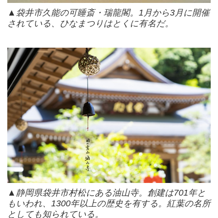
▲袋井市久能の可睡斎・瑞龍閣。1月から3月に開催
されている、ひなまつりはとくに有名だ。
▲静岡県袋井市村松にある油山寺。創建は701年と
もいわれ、1300年以上の歴史を有する。紅葉の名所
としても知られている。