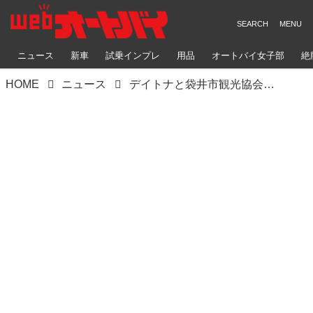
ニュース
新車
試乗インプレ
用品
オートバイ女子部
絶
HOME
ニュース
デイトナと袋井市観光協会が「観光パートナー協定」を締結｜バイク文化と地域資源の融合で、新たなツーリズムを創出する挑戦