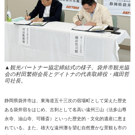
▲観光パートナー協定締結式の様子。袋井市観光協
会の村田繁樹会長とデイトナの代表取締役・織田哲
司社長。
静岡県袋井市は、東海道五十三次の宿場町として栄えた歴史
ある袋井宿をはじめ、古刹として名高い遠州三山（法多山尊
永寺、油山寺、可睡斎）といった歴史的・文化的遺産に恵ま
れている。また、雄大な遠州灘を望む自然豊かな景観も市の