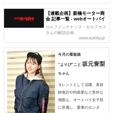
【連載企画】新橋モーター商
会 記事一覧 - webオートバイ
セルフメンテナンス・セルフカス
タムの解説企画
www.autoby.jp
今月の看板娘
坂元誉梨
“よりぴ”こと
ちゃん
タレントとして活躍、美容
師免許や内装業など意外な
側面も。オートバイ女子部
に所属し、愛車のホンダ