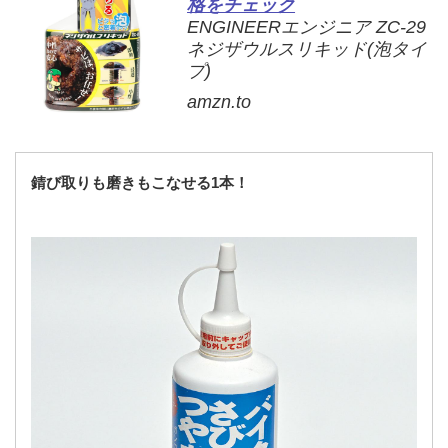
格をチェック
ENGINEERエンジニア ZC-29
ネジザウルスリキッド(泡タイ
プ)
amzn.to
錆び取りも磨きもこなせる1本！