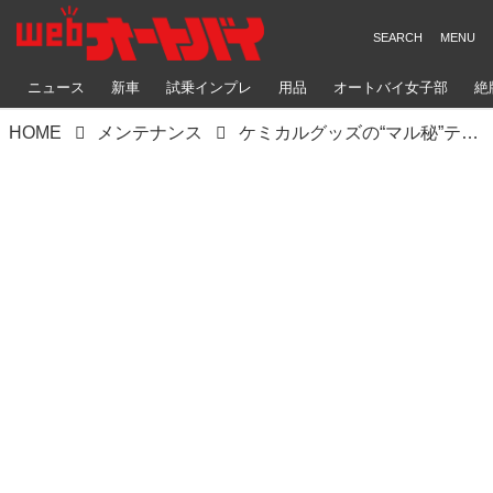
ニュース
新車
試乗インプレ
用品
オートバイ女子部
絶
HOME
メンテナンス
ケミカルグッズの“マル秘”テクニック10選｜塗布するだけ！ 漬けるだけ！ 簡単施工で愛車が好調に!?【新橋モーター商会】