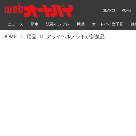
ニュース
新車
試乗インプレ
用品
オートバイ女子部
絶
HOME
用品
アライヘルメットが新製品「アストロGX ビヨンド」を発売！ 快適性抜群のツーリングフルフェイスに新たなグラフィックモデルが登場