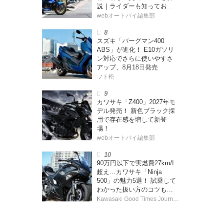
説｜ライダーも知っておく
べきポイントをチェック！
webオートバイ編集部
スズキ「バーグマン400
ABS」が進化！ E10ガソリ
ン対応でさらに使いやすさ
アップ、8月18日発売
フト松
カワサキ「Z400」2027年モ
デル発売！ 新色ブラック採
用で存在感を増して新登
場！
webオートバイ編集部
90万円以下で実燃費27km/L
超え…カワサキ「Ninja
500」の魅力5選！ 試乗して
わかった扱い方のコツも紹
介
Kawasaki Good Times Journal 編集部