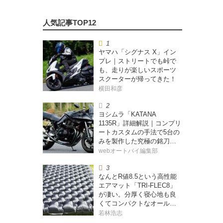
ヤマハ「シグナス X」イン
プレ｜ストリートでも峠で
も、走りが楽しいスポーツ
スクーターが帰ってきた！
横田和彦
ヨシムラ「KATANA
1135R」詳細解説｜コンプリ
ートカスタムの手法で5台の
みを製作した究極の銘刀
【ヨシムラ伝】
webオートバイ編集部
なんとR値8.5という高性能
エアマット「TRI-FLEC8」
が凄い。分厚く寝心地も良
くてコンパクトなオールシ
ーズン対応マットを試して
若林浩志
みた〈若林浩志のスーパ