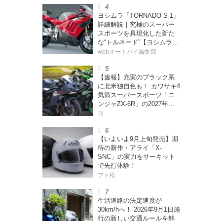
ー・カブカブ・ダイアリー
ヨシムラ「TORNADO S-1」
ズ Vol.385〉
詳細解説｜究極のスーパー
スポーツを具現化した新た
な“トルネード”【ヨシムラ
伝】
webオートバイ編集部
【速報】充実のブラック系
に北米独自色も！ カワサキ4
気筒スーパースポーツ「ニ
ンジャZX-6R」の2027年モ
デルを発表、2気筒ニンジャ
ヨ
も出たよ【海外】
【いよいよ9月上旬発売】期
待の新作・アライ「X-
SNC」の実力をサーキット
で先行体験！
フト松
生活道路の法定速度が
30km/hへ！ 2026年9月1日施
行の新しい交通ルールを解