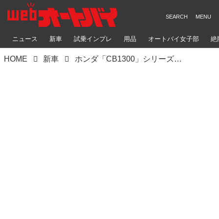
ニュース
新車
試乗インプレ
用品
オートバイ女子部
絶
HOME
新車
ホンダ「CB1300」シリーズの最終型をチェック！ 33年の歴史のトリを飾る“プロジェクトBIG-1”のファイナルエディション