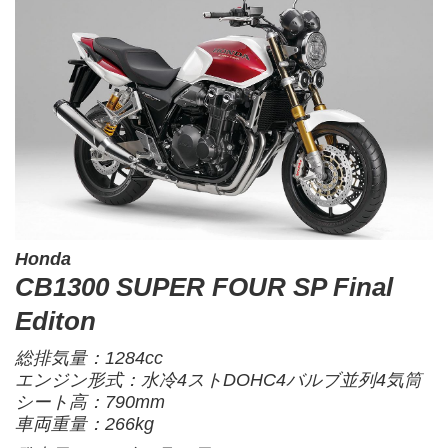
Honda
CB1300 SUPER FOUR SP Final
Editon
総排気量：1284cc
エンジン形式：水冷4ストDOHC4バルブ並列4気筒
シート高：790mm
車両重量：266kg