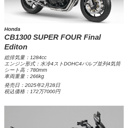
Honda
CB1300 SUPER FOUR Final
Editon
総排気量：1284cc
エンジン形式：水冷4ストDOHC4バルブ並列4気筒
シート高：780mm
車両重量：266kg
発売日：2025年2月28日
税込価格：172万7000円