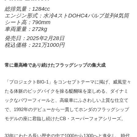
総排気量：1284cc
エンジン形式：水冷4ストDOHC4バルブ並列4気筒
シート高：790mm
車両重量：272kg
発売日：2025年2月28日
税込価格：221万1000円
常に最高峰であり続けたフラッグシップの集大成
「プロジェクトBIG-1」をコンセプトテーマに掲げ、威風堂々
たる体躯のビッグバイクを操る醍醐味を楽しめる、ダイナミ
ックなパワーフィールと、高級車にふさわしい上質な仕立て
で、1992年のデビューから一貫してホンダのフラッグシップ
モデルの座に君臨し続けたCB・スーパーフォアシリーズ。
33年にわたる長い歴史の中で1000から1300へと進化し、時代