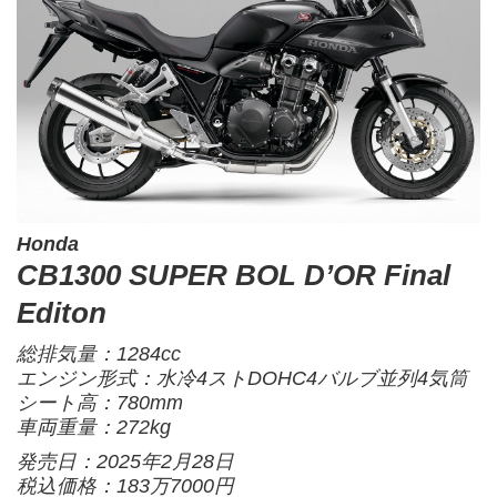
Honda
CB1300 SUPER BOL D’OR Final
Editon
総排気量：1284cc
エンジン形式：水冷4ストDOHC4バルブ並列4気筒
シート高：780mm
車両重量：272kg
発売日：2025年2月28日
税込価格：183万7000円