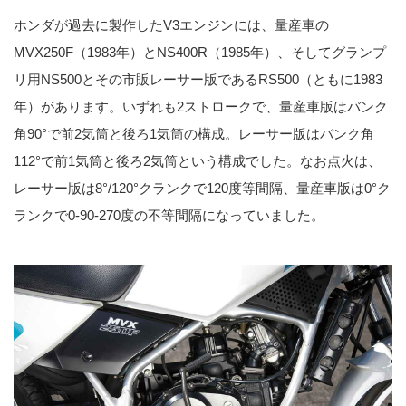
ホンダが過去に製作したV3エンジンには、量産車の
MVX250F（1983年）とNS400R（1985年）、そしてグランプ
リ用NS500とその市販レーサー版であるRS500（ともに1983
年）があります。いずれも2ストロークで、量産車版はバンク
角90°で前2気筒と後ろ1気筒の構成。レーサー版はバンク角
112°で前1気筒と後ろ2気筒という構成でした。なお点火は、
レーサー版は8°/120°クランクで120度等間隔、量産車版は0°ク
ランクで0-90-270度の不等間隔になっていました。