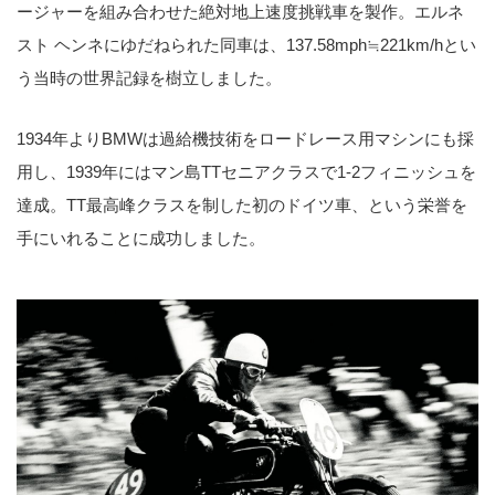
ージャーを組み合わせた絶対地上速度挑戦車を製作。エルネ
スト ヘンネにゆだねられた同車は、137.58mph≒221km/hとい
う当時の世界記録を樹立しました。
1934年よりBMWは過給機技術をロードレース用マシンにも採
用し、1939年にはマン島TTセニアクラスで1-2フィニッシュを
達成。TT最高峰クラスを制した初のドイツ車、という栄誉を
手にいれることに成功しました。