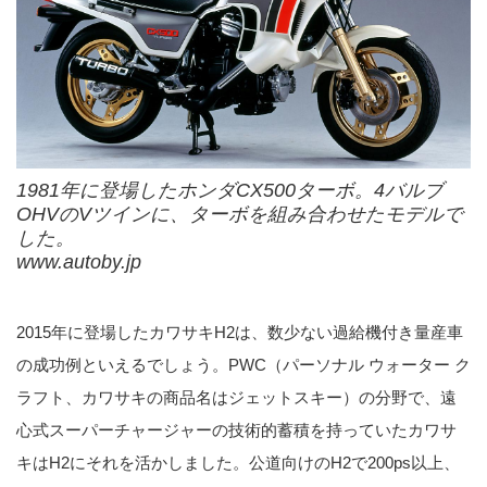
1981年に登場したホンダCX500ターボ。4バルブ
OHVのVツインに、ターボを組み合わせたモデルで
した。
www.autoby.jp
2015年に登場したカワサキH2は、数少ない過給機付き量産車
の成功例といえるでしょう。PWC（パーソナル ウォーター ク
ラフト、カワサキの商品名はジェットスキー）の分野で、遠
心式スーパーチャージャーの技術的蓄積を持っていたカワサ
キはH2にそれを活かしました。公道向けのH2で200ps以上、