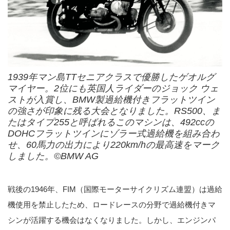
1939年マン島TTセニアクラスで優勝したゲオルグ
マイヤー。2位にも英国人ライダーのジョック ウェ
ストが入賞し、BMW製過給機付きフラットツイン
の強さが印象に残る大会となりました。RS500、ま
たはタイプ255と呼ばれるこのマシンは、492ccの
DOHCフラットツインにゾラー式過給機を組み合わ
せ、60馬力の出力により220km/hの最高速をマーク
しました。©︎BMW AG
戦後の1946年、FIM（国際モーターサイクリズム連盟）は過給
機使用を禁止したため、ロードレースの分野で過給機付きマ
シンが活躍する機会はなくなりました。しかし、エンジンパ