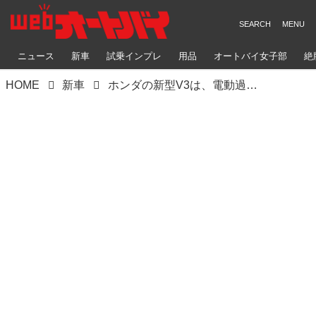
ニュース
新車
試乗インプレ
用品
オートバイ女子部
絶
HOME
新車
ホンダの新型V3は、電動過給機付き量産車の成功作になれるのでしょうか？ そしてなぜ近年、日本の各メーカーは過給機に再注目しているのでしょうか？