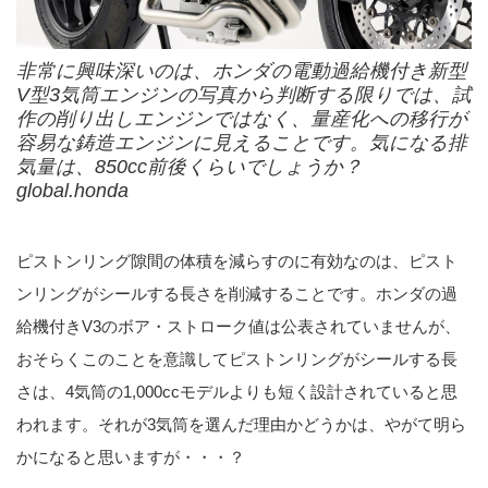
非常に興味深いのは、ホンダの電動過給機付き新型
V型3気筒エンジンの写真から判断する限りでは、試
作の削り出しエンジンではなく、量産化への移行が
容易な鋳造エンジンに見えることです。気になる排
気量は、850cc前後くらいでしょうか？
global.honda
ピストンリング隙間の体積を減らすのに有効なのは、ピスト
ンリングがシールする長さを削減することです。ホンダの過
給機付きV3のボア・ストローク値は公表されていませんが、
おそらくこのことを意識してピストンリングがシールする長
さは、4気筒の1,000ccモデルよりも短く設計されていると思
われます。それが3気筒を選んだ理由かどうかは、やがて明ら
かになると思いますが・・・？