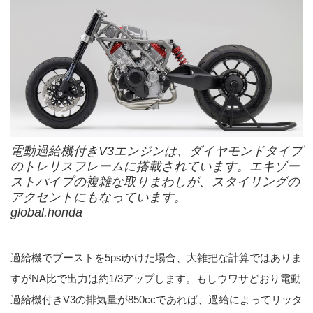
電動過給機付きV3エンジンは、ダイヤモンドタイプ
のトレリスフレームに搭載されています。エキゾー
ストパイプの複雑な取りまわしが、スタイリングの
アクセントにもなっています。
global.honda
過給機でブーストを5psiかけた場合、大雑把な計算ではありま
すがNA比で出力は約1/3アップします。もしウワサどおり電動
過給機付きV3の排気量が850ccであれば、過給によってリッタ