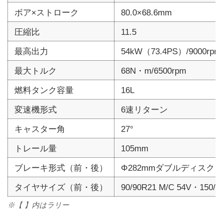
ボア×ストローク
80.0×68.6mm
圧縮比
11.5
最高出力
54kW（73.4PS）/9000rpm
最大トルク
68N・m/6500rpm
燃料タンク容量
16L
変速機形式
6速リターン
キャスター角
27°
トレール量
105mm
ブレーキ形式（前・後）
Φ282mmダブルディスク・
タイヤサイズ（前・後）
90/90R21 M/C 54V・150/7
※【 】内はラリー