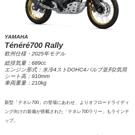
YAMAHA
Ténéré700 Rally
欧州仕様・2025年モデル
総排気量：689cc
エンジン形式：水冷4ストDOHC4バルブ並列2気筒
シート高：910mm
車両重量：210kg
新型「テネレ700」の登場にあわせ、よりオフロードライディ
ング向けの装備が搭載された「テネレ700ラリー」もラインナ
ップ。