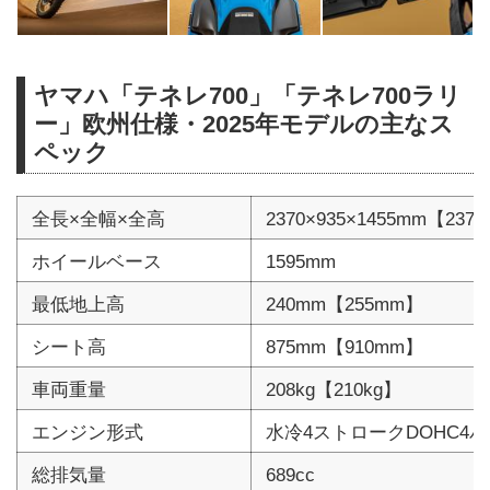
ヤマハ「テネレ700」「テネレ700ラリ
ー」欧州仕様・2025年モデルの主なス
ペック
全長×全幅×全高
2370×935×1455mm【2370
ホイールベース
1595mm
最低地上高
240mm【255mm】
シート高
875mm【910mm】
車両重量
208kg【210kg】
エンジン形式
水冷4ストロークDOHC4
総排気量
689cc