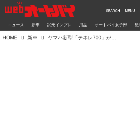
ニュース
新車
試乗インプレ
用品
オートバイ女子部
絶
HOME
新車
ヤマハ新型「テネレ700」が登場！ 2025年モデルで大幅に進化、よりワイルドな仕様の「テネレ700ラリー」も同時に発表