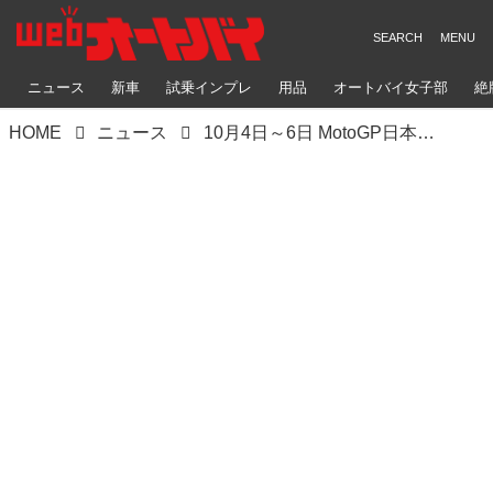
ニュース
新車
試乗インプレ
用品
オートバイ女子部
絶
HOME
ニュース
10月4日～6日 MotoGP日本グランプリの会場に私もいます！ アプリリアブースのスケジュール＆ライブ配信情報をお知らせします その２（葉月美優）