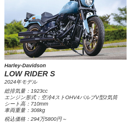
Harley-Davidson
LOW RIDER S
2024年モデル
総排気量：1923cc
エンジン形式：空冷4ストOHV4バルブV型2気筒
シート高：710mm
車両重量：308kg
税込価格：294万5800円～