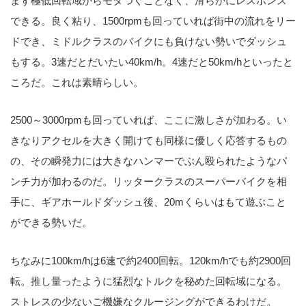
まず極低回転域からモタつくことなく、滑らかにレスポンス
できる。良く粘り、1500rpmも回っていれば街中の流れをリー
ドでき、ミドルクラスのバイクにも負けない勢いでダッシュ
もする。3速だとだいたい40km/h。4速だと50km/hといったと
ころだ。これは素晴らしい。
2500～3000rpmも回っていれば、ここに激しさが加わる。い
きなりアクセルを大きく開けても同様に優しく応答するもの
の、その瞬発力には大きなハンマーでぶん殴られたようなパ
ンチ力が加わるのだ。リッタークラスのスーパーバイクを相
手に、ギアホールドダッシュ後、20mくらいはもて遊ぶこと
ができる勢いだ。
ちなみに100km/hは6速で約2400回転。120km/hでも約2900回
転。推し量ったように猛烈なトルクを秘めた回転域になる。
ストレスの少ないご機嫌なクルージングができるわけだ。