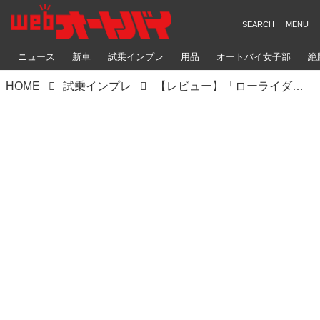
ニュース
新車
試乗インプレ
用品
オートバイ女子部
絶
HOME
試乗インプレ
【レビュー】「ローライダーS」インプレ（2024年）峠道も楽しいハーレー！ 排気量1923ccの豪快パフォーマンス