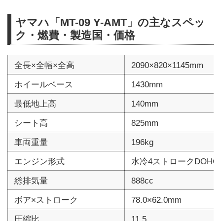
ヤマハ「MT-09 Y-AMT」の主なスペッ
ク・燃費・製造国・価格
全長×全幅×全高
2090×820×1145mm
ホイールベース
1430mm
最低地上高
140mm
シート高
825mm
車両重量
196kg
エンジン形式
水冷4ストロークDOHC
総排気量
888cc
ボア×ストローク
78.0×62.0mm
圧縮比
11.5