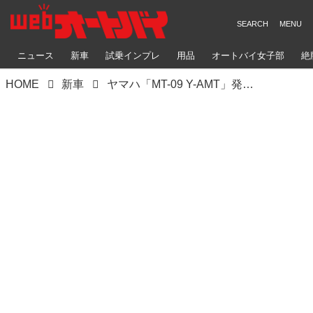
ニュース
新車
試乗インプレ
用品
オートバイ女子部
絶
HOME
新車
ヤマハ「MT-09 Y-AMT」発売｜新電子制御シフト機構“Y-AMT”を搭載、AT限定大型二輪免許でも運転できる！