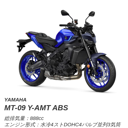
YAMAHA
MT-09 Y-AMT ABS
総排気量：888cc
エンジン形式：水冷4ストDOHC4バルブ並列3気筒