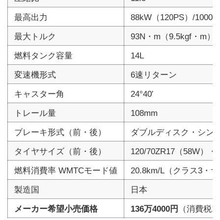
最高出力
88kW（120PS）/10000
最大トルク
93N・m（9.5kgf・m）/7
燃料タンク容量
14L
変速機形式
6速リターン
キャスター角
24°40′
トレール量
108mm
ブレーキ形式（前・後）
ダブルディスク・シン
タイヤサイズ（前・後）
120/70ZR17（58W）・
燃料消費率 WMTCモード値
20.8km/L（クラス3
製造国
日本
メーカー希望小売価格
136万4000円
（消費税1