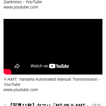
Darkness - YouTube
www.youtube.com
Y-AMT: Yamaha Automated Manual Transmission -
YouTube
www.youtube.com
【写真11枚】ヤマハ「MT-09 Y-AMT」
11