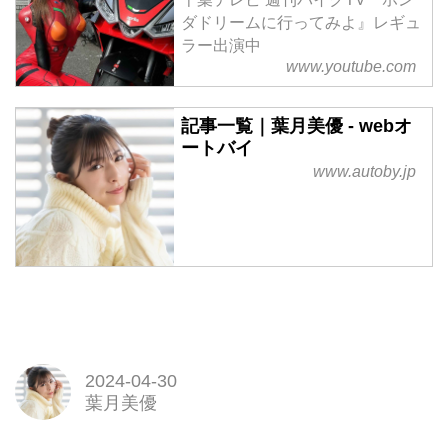
ダドリームに行ってみよ』レギュ
ラー出演中
www.youtube.com
記事一覧｜葉月美優 - webオ
ートバイ
www.autoby.jp
2024-04-30
葉月美優