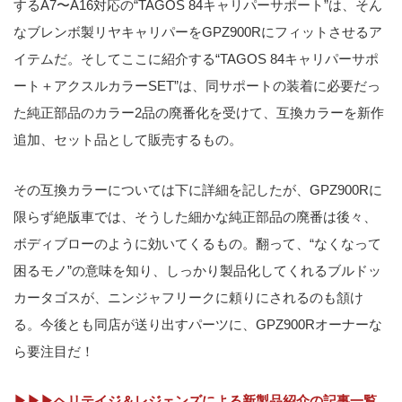
するA7〜A16対応の“TAGOS 84キャリパーサポート”は、そん
なブレンボ製リヤキャリパーをGPZ900Rにフィットさせるア
イテムだ。そしてここに紹介する“TAGOS 84キャリパーサポ
ート＋アクスルカラーSET”は、同サポートの装着に必要だっ
た純正部品のカラー2品の廃番化を受けて、互換カラーを新作
追加、セット品として販売するもの。
その互換カラーについては下に詳細を記したが、GPZ900Rに
限らず絶版車では、そうした細かな純正部品の廃番は後々、
ボディブローのように効いてくるもの。翻って、“なくなって
困るモノ”の意味を知り、しっかり製品化してくれるブルドッ
カータゴスが、ニンジャフリークに頼りにされるのも頷け
る。今後とも同店が送り出すパーツに、GPZ900Rオーナーな
ら要注目だ！
▶▶▶ヘリテイジ＆レジェンズによる新製品紹介の記事一覧