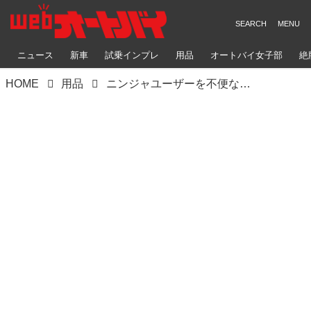
ニュース
新車
試乗インプレ
用品
オートバイ女子部
絶
HOME
用品
ニンジャユーザーを不便な状況にしない！ ブルドッカータゴスの真骨頂パーツ「TAGOS 84キャリパーサポート＋アクスルカラーSET」