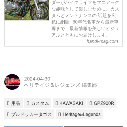
ダーがバイクライフをマニアック
な趣味として楽しむために、カス
タムとメンテナンスの 話題を広
範に網羅! '80年代名車から最新車
両まで、最新情報を美しいビジュ
アルとともにお届けします。
handl-mag.com
2024-04-30
ヘリテイジ＆レジェンズ 編集部
用品
カスタム
KAWASAKI
GPZ900R
ブルドッカータゴス
Heritage&Legends