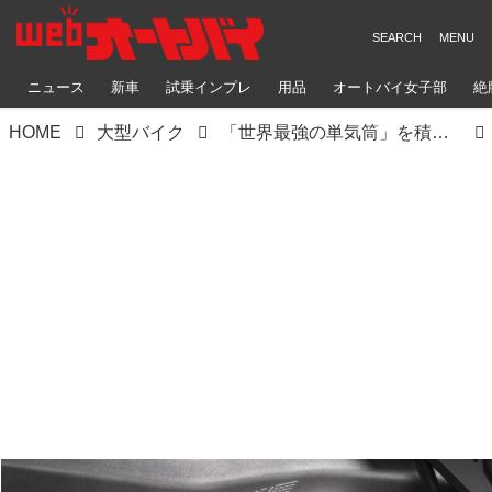
ニュース
新車
試乗インプレ
用品
オートバイ女子部
絶
HOME
大型バイク
「世界最強の単気筒」を積むモタード誕生！ DUCATI HYPERMOTARD 698 MONO/RVE【2024速報】