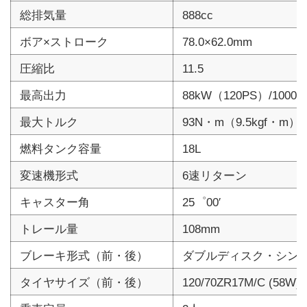
総排気量
888cc
ボア×ストローク
78.0×62.0mm
圧縮比
11.5
最高出力
88kW（120PS）/10000
最大トルク
93N・m（9.5kgf・m）/7
燃料タンク容量
18L
変速機形式
6速リターン
キャスター角
25゜00′
トレール量
108mm
ブレーキ形式（前・後）
ダブルディスク・シン
タイヤサイズ（前・後）
120/70ZR17M/C (58W)