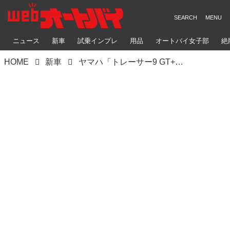
ニュース
新車
試乗インプレ
用品
オートバイ女子部
絶
HOME
新車
ヤマハ「トレーサー9 GT+」国内仕様車の価格・発売日が決定！ 世界初＆最新の電子制御装備を搭載したスポーツツーリングモデル