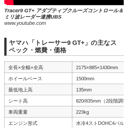
Tracer9 GT+ アダプティブクルーズコントロール＆
ミリ波レーダー連携UBS
www.youtube.com
ヤマハ「トレーサー9 GT+」の主なス
ペック・燃費・価格
全長×全幅×全高
2175×885×1430mm
ホイールベース
1500mm
最低地上高
135mm
シート高
820/835mm（2段階調
車両重量
223kg
エンジン形式
水冷4ストDOHC4バル