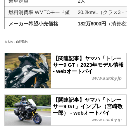
乗車定員
2人
燃料消費率 WMTCモード値
20.2km/L（クラス3
メーカー希望小売価格
182万6000円
（消費税1
まとめ：西野鉄兵
【関連記事】ヤマハ「トレー
サー9 GT」2023年モデル情報
- webオートバイ
www.autoby.jp
【関連記事】ヤマハ「トレー
サー9 GT」インプレ（宮崎敬
一郎） - webオートバイ
www.autoby.jp