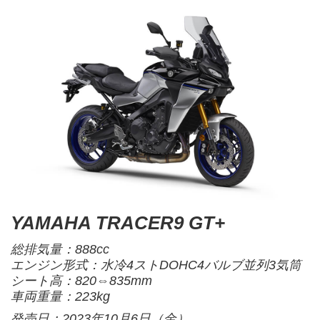
YAMAHA TRACER9 GT+
総排気量：888cc
エンジン形式：水冷4ストDOHC4バルブ並列3気筒
シート高：820⇔835mm
車両重量：223kg
発売日：2023年10月6日（金）