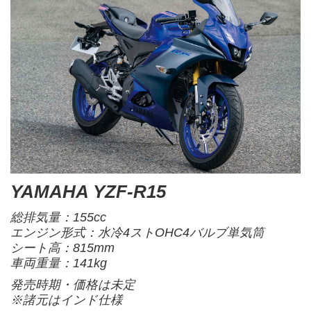
YAMAHA YZF-R15
総排気量：155cc
エンジン形式：水冷4ストOHC4バルブ単気筒
シート高：815mm
車両重量：141kg
発売時期・価格は未定
※諸元はインド仕様