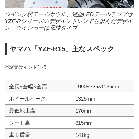
ウイング状テールカウル、縦型LEDテールランプは
YZF-Rシリーズのデザイントレンドを汲んだデザイ
ン。ウインカーは電球タイプ。
ヤマハ「YZF-R15」主なスペック
※諸元はインド仕様
全長×全幅×全高
1990×725×1135mm
ホイールベース
1325mm
最低地上高
170mm
シート高
815mm
車両重量
141kg