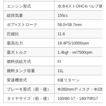
エンジン形式
水冷4ストOHC4バルブ単
総排気量
155cc
ボア×ストローク
58.0×58.7mm
圧縮比
11.6
最高出力
18.4PS/10000rpm
最大トルク
1.4kgf・m/7500rpm
燃料供給方式
FI
燃料タンク容量
11L
変速機形式
6速リターン
ブレーキ形式（前・後）
Φ282mmディスク・Φ22
タイヤサイズ（前・後）
100/80-17・140/70R17