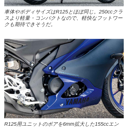
車体やボディサイズはR125とほぼ同じ。250ccクラ
スより軽量・コンパクトなので、軽快なフットワー
クも期待できそうだ。
R125用ユニットのボアを6mm拡大した155ccエン