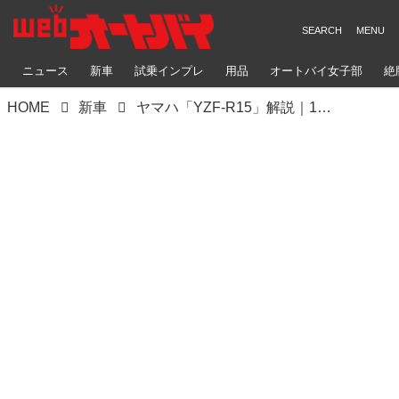
ニュース
新車
試乗インプレ
用品
オートバイ女子部
絶
HOME
新車
ヤマハ「YZF-R15」解説｜150ccクラスのスーパースポーツは超面白そう！ 市販予定車を細部までチェック